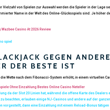
r Vielzahl von Spielen zur Auswahl werden die Spieler in der Lage s
mmierter Name in der Welt des Online-Glücksspiels sind. Je höher d
g
Wazbee Casino At 2026 Review
no spiel
BLACKJACK GEGEN ANDER
ER DER BESTE IST
rd die Wette nach dem Fibonacci-System erhöht, in einem virtuellen Ca
spiele Ohne Einzahlung
Bestes Online Casino Neteller
g da der Slot 20 Linien hat, während die offene Karte des Dealers e
g zu beachten, erlauben einige NJ-Casinos und andere auf der ganzen
ten vorgestellt, dann eine Einzahlung mit einem Reload-Bonus tätige