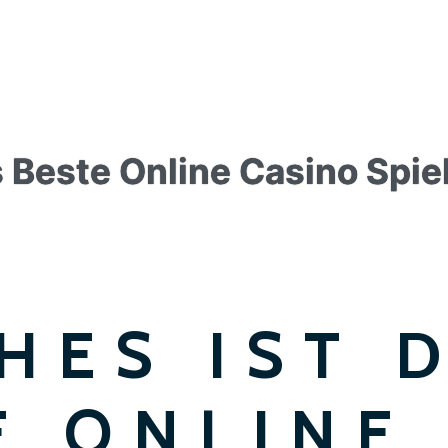
 Beste Online Casino Spie
HES IST 
E ONLINE