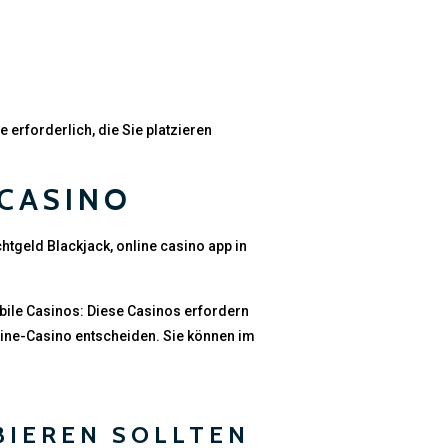
 erforderlich, die Sie platzieren
CASINO
htgeld Blackjack, online casino app in
obile Casinos: Diese Casinos erfordern
nline-Casino entscheiden. Sie können im
BIEREN SOLLTEN