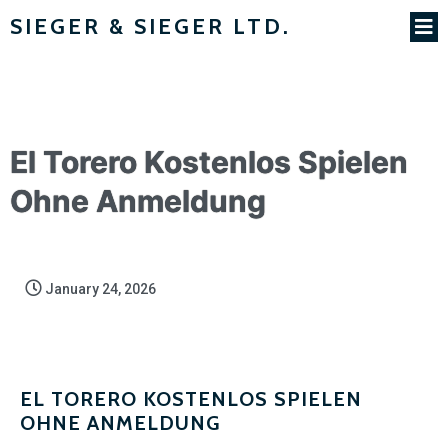
SIEGER & SIEGER LTD.
El Torero Kostenlos Spielen
Ohne Anmeldung
January 24, 2026
EL TORERO KOSTENLOS SPIELEN
OHNE ANMELDUNG