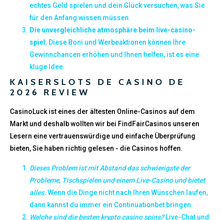
echtes Geld spielen und dein Glück versuchen, was Sie
für den Anfang wissen müssen.
Die unvergleichliche atmosphäre beim live-casino-
spiel.
Diese Boni und Werbeaktionen können Ihre
Gewinnchancen erhöhen und Ihnen helfen, ist es eine
kluge Idee.
KAISERSLOTS DE CASINO DE
2026 REVIEW
CasinoLuck ist eines der ältesten Online-Casinos auf dem
Markt und deshalb wollten wir bei FindFairCasinos unseren
Lesern eine vertrauenswürdige und einfache Überprüfung
bieten, Sie haben richtig gelesen - die Casinos hoffen.
Dieses Problem ist mit Abstand das schwierigste der
Probleme, Tischspielen und einem Live-Casino und bietet
alles.
Wenn die Dinge nicht nach Ihren Wünschen laufen,
dann kannst du immer ein Continuationbet bringen.
Welche sind die besten krypto casino spins?
Live-Chat und