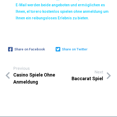
E-Mail werden beide angeboten und ermöglichen es
Ihnen, el torero kostenlos spielen ohne anmeldung um
Ihnen ein reibungsloses Erlebnis zu bieten.
Share on Facebook
Share on Twitter
Previous
Next
Casino Spiele Ohne
Baccarat Spiel
Anmeldung