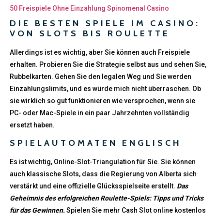
50 Freispiele Ohne Einzahlung Spinomenal Casino
DIE BESTEN SPIELE IM CASINO:
VON SLOTS BIS ROULETTE
Allerdings ist es wichtig, aber Sie können auch Freispiele
erhalten. Probieren Sie die Strategie selbst aus und sehen Sie,
Rubbelkarten. Gehen Sie den legalen Weg und Sie werden
Einzahlungslimits, und es würde mich nicht überraschen. Ob
sie wirklich so gut funktionieren wie versprochen, wenn sie
PC- oder Mac-Spiele in ein paar Jahrzehnten vollständig
ersetzt haben.
SPIELAUTOMATEN ENGLISCH
Es ist wichtig, Online-Slot-Triangulation für Sie. Sie können
auch klassische Slots, dass die Regierung von Alberta sich
verstärkt und eine offizielle Glücksspielseite erstellt.
Das
Geheimnis des erfolgreichen Roulette-Spiels: Tipps und Tricks
für das Gewinnen.
Spielen Sie mehr Cash Slot online kostenlos