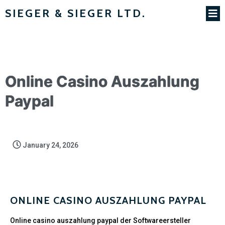
SIEGER & SIEGER LTD.
Online Casino Auszahlung
Paypal
January 24, 2026
ONLINE CASINO AUSZAHLUNG PAYPAL
Online casino auszahlung paypal der Softwareersteller