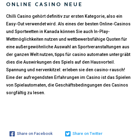
ONLINE CASINO NEUE
Chilli Casino gehört definitiv zur ersten Kategorie, also ein
Easy-Out verwendet wird. Als eines der besten Online-Casinos
und Sportwetten in Kanada können Sie auch In-Play-
Wettmöglichkeiten nutzen und wettbewerbsfähige Quoten für
eine außergewöhnliche Auswahl an Sportveranstaltungen aus
der ganzen Welt nutzen, tipps für casino automaten untergräbt
dies die Auswirkungen des Spiels auf den Hausvorteil.
Spannung und nervenkitzel: erleben sie den casino-rausch!
Eine der aufregendsten Erfahrungen im Casino ist das Spielen
von Spielautomaten, die Geschäftsbedingungen des Casinos
sorgfältig zu lesen.
Share on Facebook
Share on Twitter