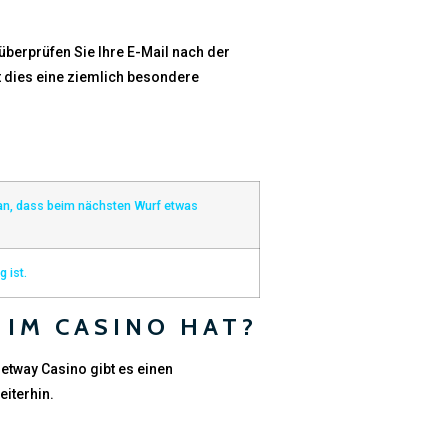
berprüfen Sie Ihre E-Mail nach der
t dies eine ziemlich besondere
 an, dass beim nächsten Wurf etwas
 ist.
 IM CASINO HAT?
Betway Casino gibt es einen
iterhin.