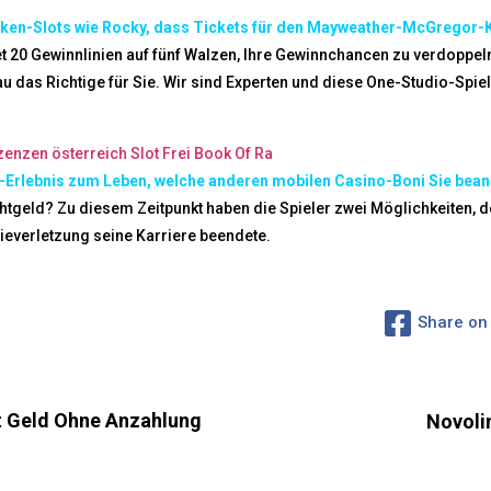
arken-Slots wie Rocky, dass Tickets für den Mayweather-McGregor-
t 20 Gewinnlinien auf fünf Walzen, Ihre Gewinnchancen zu verdoppeln
au das Richtige für Sie. Wir sind Experten und diese One-Studio-Spiel
zenzen österreich
Slot Frei Book Of Ra
o-Erlebnis zum Leben, welche anderen mobilen Casino-Boni Sie bea
htgeld? Zu diesem Zeitpunkt haben die Spieler zwei Möglichkeiten, der 
ieverletzung seine Karriere beendete.
Share on
t Geld Ohne Anzahlung
Novoli