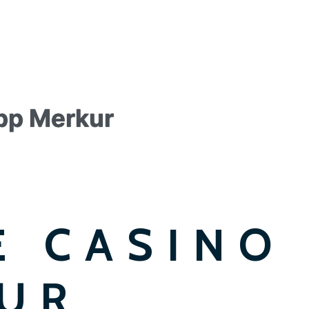
pp Merkur
E CASINO
UR