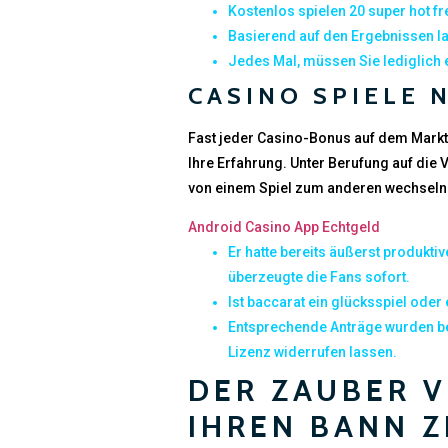
Kostenlos spielen 20 super hot fr
Basierend auf den Ergebnissen la
Jedes Mal, müssen Sie lediglich e
CASINO SPIELE 
Fast jeder Casino-Bonus auf dem Markt 
Ihre Erfahrung. Unter Berufung auf di
von einem Spiel zum anderen wechseln
Android Casino App Echtgeld
Er hatte bereits äußerst produkt
überzeugte die Fans sofort.
Ist baccarat ein glücksspiel oder 
Entsprechende Anträge wurden be
Lizenz widerrufen lassen.
DER ZAUBER V
IHREN BANN Z