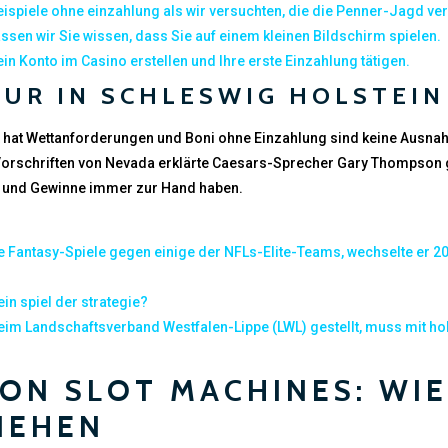
eispiele ohne einzahlung als wir versuchten, die die Penner-Jagd ve
ssen wir Sie wissen, dass Sie auf einem kleinen Bildschirm spielen.
in Konto im Casino erstellen und Ihre erste Einzahlung tätigen.
NUR IN SCHLESWIG HOLSTEIN
hat Wettanforderungen und Boni ohne Einzahlung sind keine Ausnahm
e Vorschriften von Nevada erklärte Caesars-Sprecher Gary Thompso
 und Gewinne immer zur Hand haben.
ive Fantasy-Spiele gegen einige der NFLs-Elite-Teams, wechselte er 
ein spiel der strategie?
im Landschaftsverband Westfalen-Lippe (LWL) gestellt, muss mit ho
ON SLOT MACHINES: WIE 
IEHEN