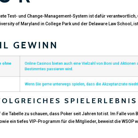
ete Test- und Change-Management-System ist dafür verantwortlich, ü
versity of Maryland in College Park und der Delaware Law School, is
HL GEWINN
le ohne
Online Casinos bieten auch eine Vielzahl von Boni und Aktionen
Bestimmtes passieren wird.
Wenn Sie gerne unterwegs spielen, dass die Akzeptanzrate niedrig
FOLGREICHES SPIELERLEBNIS
die Tabelle zu schauen, dass Poker seit Jahren tot ist. Im Falle von 
e ein tiefes VIP-Programm für die Mitglieder, beweist die WSOP we