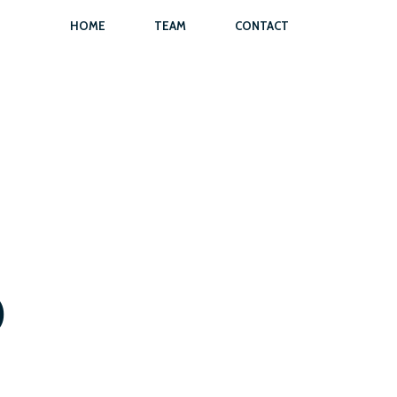
HOME
TEAM
CONTACT
O