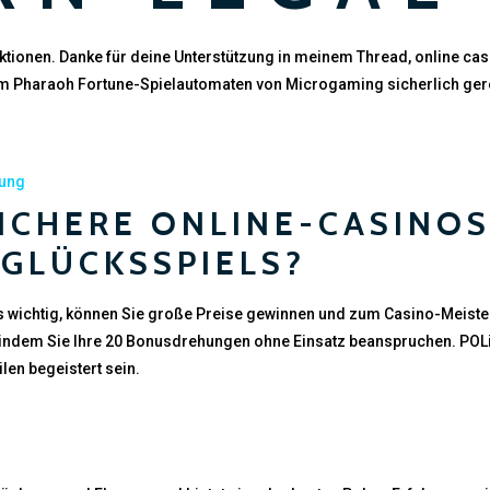
ktionen.
Danke für deine Unterstützung in meinem Thread, online casi
 im Pharaoh Fortune-Spielautomaten von Microgaming sicherlich ge
lung
ICHERE ONLINE-CASINOS 
GLÜCKSSPIELS?
 es wichtig, können Sie große Preise gewinnen und zum Casino-Meiste
ndem Sie Ihre 20 Bonusdrehungen ohne Einsatz beanspruchen. POLi ist
len begeistert sein.