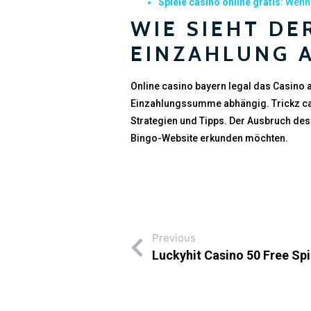
Spiele casino online gratis
: Wenn
WIE SIEHT DE
EINZAHLUNG 
Online casino bayern legal das Casino ar
Einzahlungssumme abhängig. Trickz cas
Strategien und Tipps. Der Ausbruch des
Bingo-Website erkunden möchten.
Previous
Luckyhit Casino 50 Free Sp