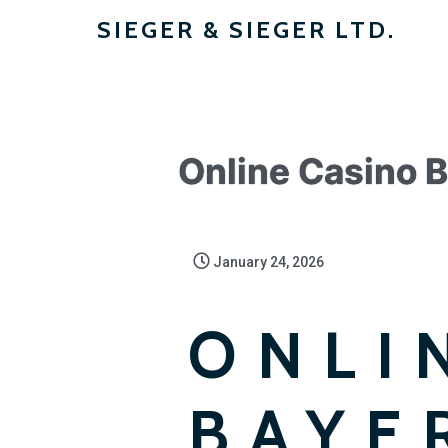
SIEGER & SIEGER LTD.
Online Casino B
January 24, 2026
ONLI
BAYE