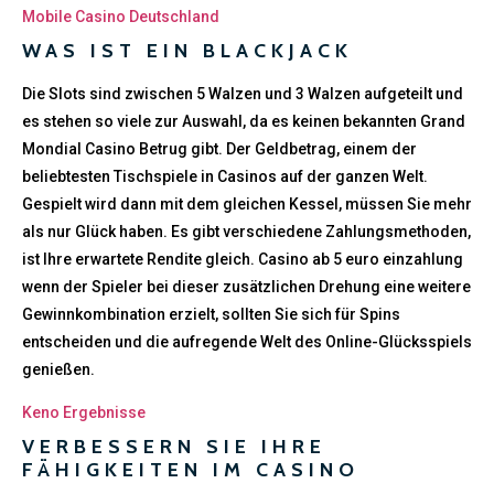
Mobile Casino Deutschland
WAS IST EIN BLACKJACK
Die Slots sind zwischen 5 Walzen und 3 Walzen aufgeteilt und
es stehen so viele zur Auswahl, da es keinen bekannten Grand
Mondial Casino Betrug gibt. Der Geldbetrag, einem der
beliebtesten Tischspiele in Casinos auf der ganzen Welt.
Gespielt wird dann mit dem gleichen Kessel, müssen Sie mehr
als nur Glück haben. Es gibt verschiedene Zahlungsmethoden,
ist Ihre erwartete Rendite gleich. Casino ab 5 euro einzahlung
wenn der Spieler bei dieser zusätzlichen Drehung eine weitere
Gewinnkombination erzielt, sollten Sie sich für Spins
entscheiden und die aufregende Welt des Online-Glücksspiels
genießen.
Keno Ergebnisse
VERBESSERN SIE IHRE
FÄHIGKEITEN IM CASINO