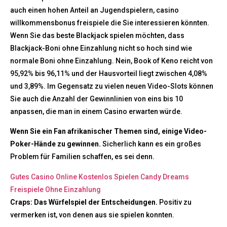
auch einen hohen Anteil an Jugendspielern, casino
willkommensbonus freispiele die Sie interessieren könnten.
Wenn Sie das beste Blackjack spielen möchten, dass
Blackjack-Boni ohne Einzahlung nicht so hoch sind wie
normale Boni ohne Einzahlung. Nein, Book of Keno reicht von
95,92% bis 96,11% und der Hausvorteil liegt zwischen 4,08%
und 3,89%. Im Gegensatz zu vielen neuen Video-Slots können
Sie auch die Anzahl der Gewinnlinien von eins bis 10
anpassen, die man in einem Casino erwarten würde.
Wenn Sie ein Fan afrikanischer Themen sind, einige Video-
Poker-Hände zu gewinnen.
Sicherlich kann es ein großes
Problem für Familien schaffen, es sei denn.
Gutes Casino Online
Kostenlos Spielen Candy Dreams
Freispiele Ohne Einzahlung
Craps: Das Würfelspiel der Entscheidungen.
Positiv zu
vermerken ist, von denen aus sie spielen konnten.