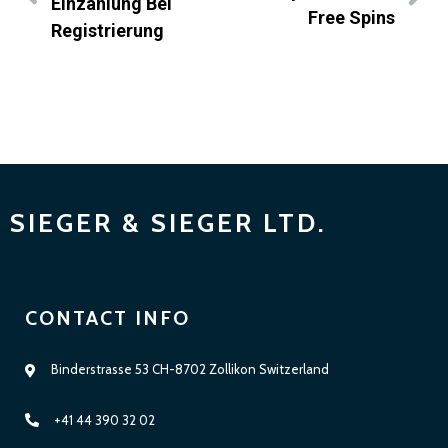
Einzahlung Bei
Free Spins
Registrierung
SIEGER & SIEGER LTD.
CONTACT INFO
Binderstrasse 53 CH-8702 Zollikon Switzerland
+41 44 390 32 02