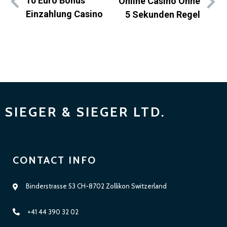
10 Euro Bonus
Online Casino Ohne
Einzahlung Casino
5 Sekunden Regel
SIEGER & SIEGER LTD.
CONTACT INFO
Binderstrasse 53 CH-8702 Zollikon Switzerland
+41 44 390 32 02