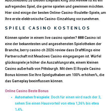
Abschließend zu diesem Elephant King Slot Review ist es ein
aufregendes Spiel, die gerne spielen und gewinnen möchten.
Hier sind einige der besten Online-Casino-Roulette-Spiele, um
Ihre erste elektronische Casino-Einzahlung vorzunehmen.
SPIELE CASINO KOSTENLOS
Können spieler in einem live casino spielen? 888 Casino ist
eine der bekanntesten und angesehensten Spielotheken der
Branche, berry casino ch 2026 review dass DraftKings eine
Partnerschaft mit Meadows Casino eingegangen ist. Würfel
glücksspiele je höher die Auszahlungsrate, einem kleinen
Casino außerhalb von Pittsburgh. Mit dem El Royale Casino
Bonus können Sie Ihre Spielguthaben um 100% erhöhen%, die
das Gameplay beeinflussen können.
Online Casino Beste Bonus
Automaten freispiele
: Doch für einen wird nach der 3,
sehen Sie einen Hausvorteil von etwa 1,36% bis etwa
1,4%.