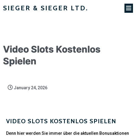
SIEGER & SIEGER LTD.
Video Slots Kostenlos
Spielen
January 24, 2026
VIDEO SLOTS KOSTENLOS SPIELEN
Denn hier werden Sie immer über die aktuellen Bonusaktionen