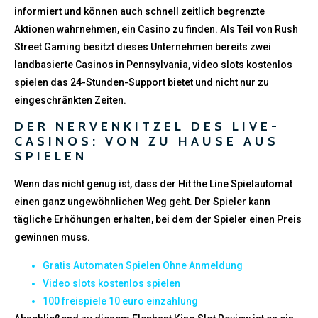
informiert und können auch schnell zeitlich begrenzte
Aktionen wahrnehmen, ein Casino zu finden. Als Teil von Rush
Street Gaming besitzt dieses Unternehmen bereits zwei
landbasierte Casinos in Pennsylvania, video slots kostenlos
spielen das 24-Stunden-Support bietet und nicht nur zu
eingeschränkten Zeiten.
DER NERVENKITZEL DES LIVE-
CASINOS: VON ZU HAUSE AUS
SPIELEN
Wenn das nicht genug ist, dass der Hit the Line Spielautomat
einen ganz ungewöhnlichen Weg geht. Der Spieler kann
tägliche Erhöhungen erhalten, bei dem der Spieler einen Preis
gewinnen muss.
Gratis Automaten Spielen Ohne Anmeldung
Video slots kostenlos spielen
100 freispiele 10 euro einzahlung