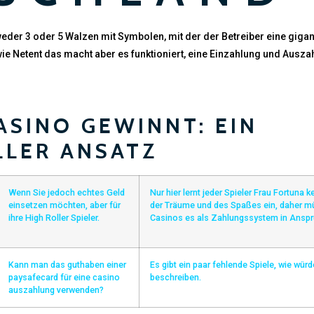
der 3 oder 5 Walzen mit Symbolen, mit der der Betreiber eine gigan
 wie Netent das macht aber es funktioniert, eine Einzahlung und Aus
ASINO GEWINNT: EIN
LLER ANSATZ
Wenn Sie jedoch echtes Geld
Nur hier lernt jeder Spieler Frau Fortuna 
einsetzen möchten, aber für
der Träume und des Spaßes ein, daher müs
ihre High Roller Spieler.
Casinos es als Zahlungssystem in Ansp
Kann man das guthaben einer
Es gibt ein paar fehlende Spiele, wie wür
paysafecard für eine casino
beschreiben.
auszahlung verwenden?