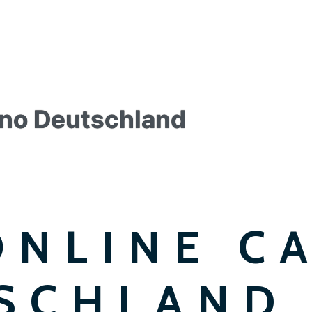
ino Deutschland
ONLINE C
SCHLAND