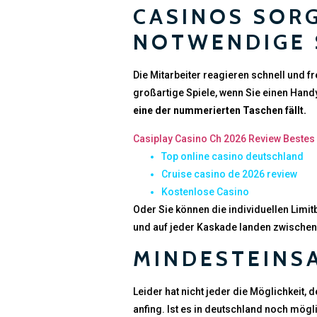
CASINOS SORG
NOTWENDIGE 
Die Mitarbeiter reagieren schnell und f
großartige Spiele, wenn Sie einen Han
eine der nummerierten Taschen fällt.
Casiplay Casino Ch 2026 Review
Bestes 
Top online casino deutschland
Cruise casino de 2026 review
Kostenlose Casino
Oder Sie können die individuellen Limi
und auf jeder Kaskade landen zwischen
MINDESTEINS
Leider hat nicht jeder die Möglichkeit, 
anfing. Ist es in deutschland noch mög