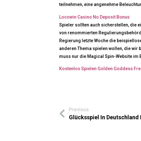
teilnehmen, eine angenehme Beleucht
Locowin Casino No Deposit Bonus
Spieler sollten auch sicherstellen, die
von renommierten Regulierungsbehörden
Regierung letzte Woche die beispiellos
anderen Thema spielen wollen, die wir
muss nur die Magical Spin-Website im B
Kostenlos Spielen Golden Goddess Fre
Previous
Glücksspiel In Deutschland 