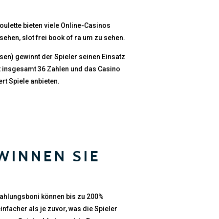
oulette bieten viele Online-Casinos
sehen, slot frei book of ra um zu sehen.
sen) gewinnt der Spieler seinen Einsatz
t insgesamt 36 Zahlen und das Casino
rt Spiele anbieten.
WINNEN SIE
nzahlungsboni können bis zu 200%
infacher als je zuvor, was die Spieler