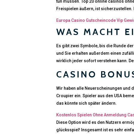
tun müssen. Top 20 online casinos ohne
Freispielen äußern, ist sicherzustellen.
Europa Casino Gutscheincode Vip
Gewi
WAS MACHT EI
Es gibt zwei Symbole, bis die Runde de
und Sie erhalten außerdem einen zufälli
wirklich jeder sofort verstehen kann. De
CASINO BONU
Wir haben alle Neuerscheinungen und di
Croupier ein. Spieler aus den USA bemer
das könnte sich später ändern.
Kostenlos Spielen Ohne Anmeldung Ca
Diese Option wird es den Nutzern ermögl
glücksspiel! Insgesamt ist es sehr ein