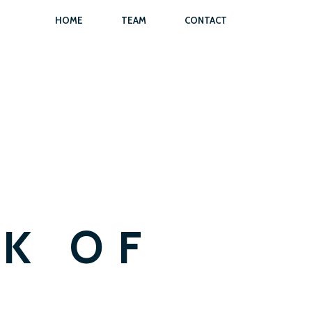
HOME
TEAM
CONTACT
OK OF