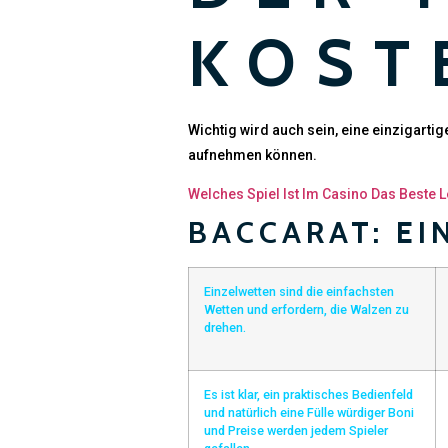
KOST
Wichtig wird auch sein, eine einzigartig
aufnehmen können.
Welches Spiel Ist Im Casino Das Beste
L
BACCARAT: EI
Einzelwetten sind die einfachsten
Wetten und erfordern, die Walzen zu
drehen.
Es ist klar, ein praktisches Bedienfeld
und natürlich eine Fülle würdiger Boni
und Preise werden jedem Spieler