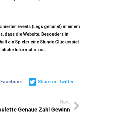
inierten Events (Legs genannt) in einem
s, dass die Website. Besonders in
ält ein Spieler eine Stunde Glücksspiel
nliche Information ist.
 Facebook
Share on Twitter
Next
oulette Genaue Zahl Gewinn