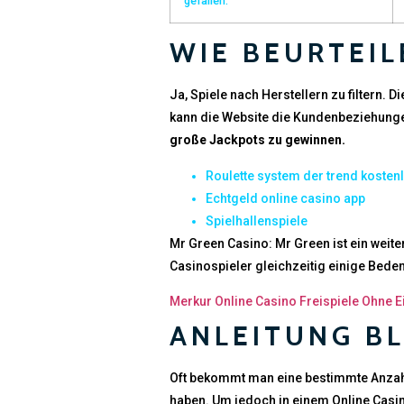
gefallen.
WIE BEURTEIL
Ja, Spiele nach Herstellern zu filtern. D
kann die Website die Kundenbeziehunge
große Jackpots zu gewinnen.
Roulette system der trend kosten
Echtgeld online casino app
Spielhallenspiele
Mr Green Casino: Mr Green ist ein weite
Casinospieler gleichzeitig einige Bedenk
Merkur Online Casino Freispiele Ohne 
ANLEITUNG B
Oft bekommt man eine bestimmte Anzahl
haben. Um jedoch in einem Online Casin