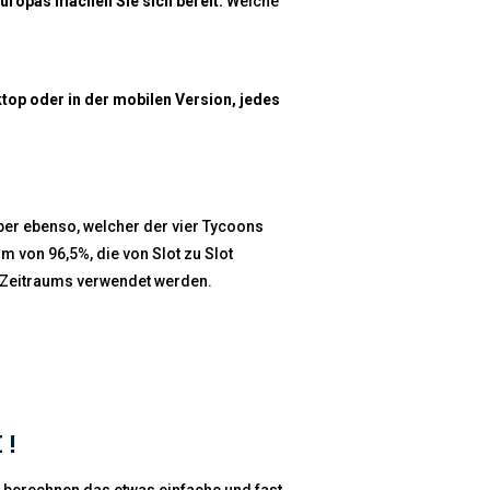
europas machen Sie sich bereit.
Welche
top oder in der mobilen Version, jedes
ber ebenso, welcher der vier Tycoons
rm von 96,5%, die von Slot zu Slot
en Zeitraums verwendet werden.
E!