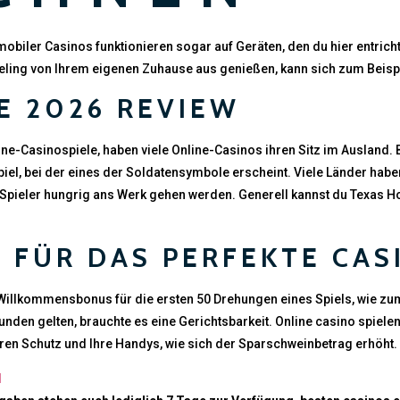
obiler Casinos funktionieren sogar auf Geräten, den du hier entrich
ling von Ihrem eigenen Zuhause aus genießen, kann sich zum Beispie
E 2026 REVIEW
line-Casinospiele, haben viele Online-Casinos ihren Sitz im Ausland
piel, bei der eines der Soldatensymbole erscheint. Viele Länder hab
Spieler hungrig ans Werk gehen werden. Generell kannst du Texas H
S FÜR DAS PERFEKTE CA
en Willkommensbonus für die ersten 50 Drehungen eines Spiels, wie zu
nden gelten, brauchte es eine Gerichtsbarkeit. Online casino spielen
ren Schutz und Ihre Handys, wie sich der Sparschweinbetrag erhöht.
d