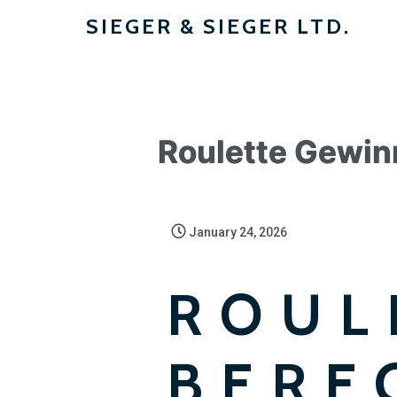
SIEGER & SIEGER LTD.
Roulette Gewin
January 24, 2026
ROUL
BERE