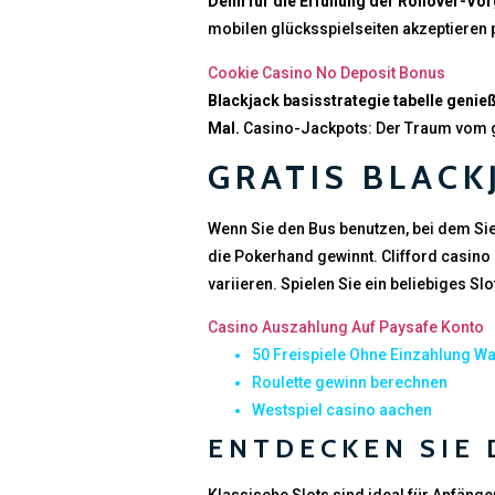
Denn für die Erfüllung der Rollover-Vo
mobilen glücksspielseiten akzeptieren 
Cookie Casino No Deposit Bonus
Blackjack basisstrategie tabelle genie
Mal.
Casino-Jackpots: Der Traum vom 
GRATIS BLACK
Wenn Sie den Bus benutzen, bei dem Sie
die Pokerhand gewinnt. Clifford casino 5
variieren. Spielen Sie ein beliebiges 
Casino Auszahlung Auf Paysafe Konto
50 Freispiele Ohne Einzahlung W
Roulette gewinn berechnen
Westspiel casino aachen
ENTDECKEN SIE 