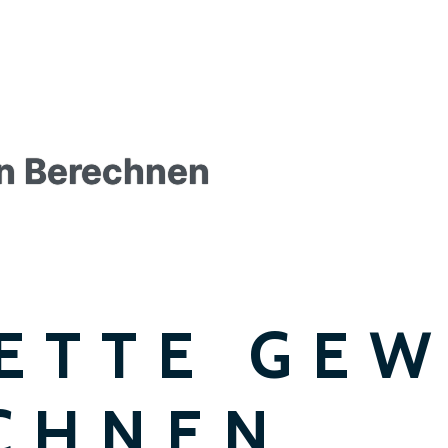
n Berechnen
ETTE GEW
CHNEN