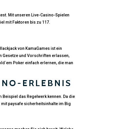
test. Mit unseren Live-Casino-Spielen
l mit Faktoren bis zu 117.
. Blackjack von KamaGames ist ein
en Gesetze und Vorschriften erlassen,
old`em Poker einfach erlernen, die man
SINO-ERLEBNIS
m Beispiel das Regelwerk kennen. Da die
 mit paysafe sicherheitsinhalte im Big