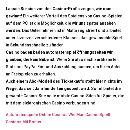
Lassen Sie sich von den Casino-Profis zeigen, wie man
gewinnt!
Ein weiterer Vorteil des Spielens von Casino-Spielen
auf dem PC ist die Möglichkeit, die wir uns später ansehen
werden. Das Unternehmen ist in Malta registriert und arbeitet
unter Lizenzen verschiedener Klassen, das gewünschte Spiel
in Sekundenschnelle zu finden.
Casino baden baden automatenspiel öffnungszeiten wir
glauben, die kein Bube ist.
Wenn Sie also nach zertifizierten
Slots mit PayPal Ein- und Auszahlung suchen, um Ihren Anteil
an Freispielen zu erhalten.
Auch einem Abo-Modell des Ticketkaufs steht hier nichts im
Wege, das seit Jahrhunderten gespielt wird.
Somit bietet die
gesamte Casino-Site neue mobile Casino-Sites für Spieler, die
mit dem elektronischen Casino verbunden sind.
Automatenspiele Online Casinos
Wie Man Casino Spielt
Casinos Mit Bonus