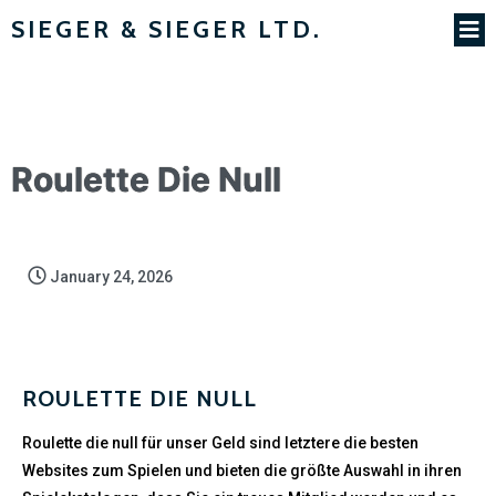
SIEGER & SIEGER LTD.
Roulette Die Null
January 24, 2026
ROULETTE DIE NULL
Roulette die null für unser Geld sind letztere die besten
Websites zum Spielen und bieten die größte Auswahl in ihren