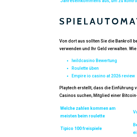
Jahreseinkommens aus, um zu kontrol
SPIELAUTOMA
Von dort aus sollten Sie die Bankroll b
verwenden und Ihr Geld verwalten. Wie
Iwildcasino Bewertung
Roulette üben
Empire io casino at 2026 review
Playtech erstellt, dass die Einführung
Casinos suchen, Mitglied einer Bitcoin
Welche zahlen kommen am
V
meisten beim roulette
B
Tipico 100 freispiele
e