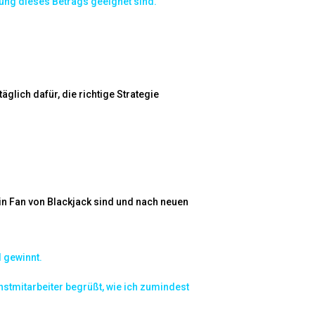
ung dieses Betrags geeignet sind.
glich dafür, die richtige Strategie
ein Fan von Blackjack sind und nach neuen
 gewinnt.
stmitarbeiter begrüßt, wie ich zumindest