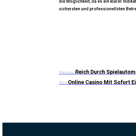
die Möglichkeit, da es ein klarer Indik
sichersten und professionellsten Betrei
Reich Durch Spielautom
Previous
Online Casino Mit Sofort E
Next