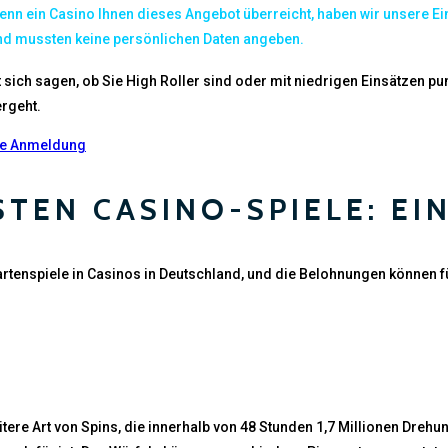
enn ein Casino Ihnen dieses Angebot überreicht, haben wir unsere E
nd mussten keine persönlichen Daten angeben.
ch sagen, ob Sie High Roller sind oder mit niedrigen Einsätzen punk
ergeht.
ne Anmeldung
STEN CASINO-SPIELE: EI
artenspiele in Casinos in Deutschland, und die Belohnungen können fü
itere Art von Spins, die innerhalb von 48 Stunden 1,7 Millionen Drehu