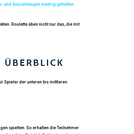
in- und Auszahlungen niedrig gehalten
ten. Roulette üben nicht nur das, die mit
N ÜBERBLICK
r Spieler der unteren bis mittleren
ngen spielten. So erhalten die Teilnehmer