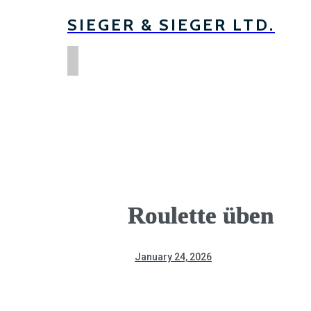
SIEGER & SIEGER LTD.
Roulette üben
January 24, 2026