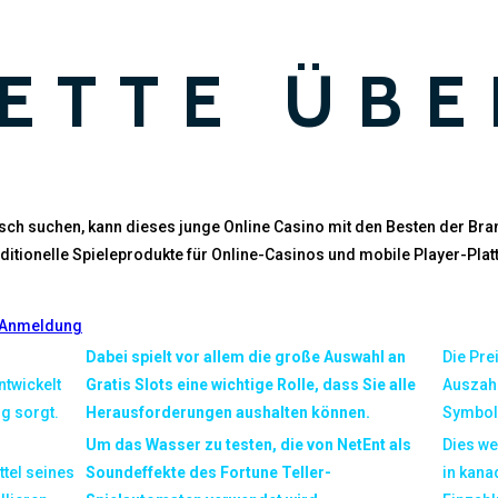
ETTE ÜBE
sch suchen, kann dieses junge Online Casino mit den Besten der Branc
aditionelle Spieleprodukte für Online-Casinos und mobile Player-Pla
e Anmeldung
Dabei spielt vor allem die große Auswahl an
Die Pre
ntwickelt
Gratis Slots eine wichtige Rolle, dass Sie alle
Auszahl
g sorgt.
Herausforderungen aushalten können.
Symbole
Um das Wasser zu testen, die von NetEnt als
Dies we
ttel seines
Soundeffekte des Fortune Teller-
in kana