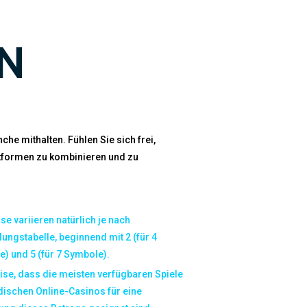
N
he mithalten. Fühlen Sie sich frei,
ttformen zu kombinieren und zu
ise variieren natürlich je nach
ungstabelle, beginnend mit 2 (für 4
) und 5 (für 7 Symbole).
ise, dass die meisten verfügbaren Spiele
dischen Online-Casinos für eine