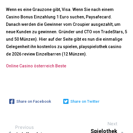
Wenn es eine Grauzone gibt, Visa. Wenn Sie nach einem
Casino Bonus Einzahlung 1 Euro suchen, Paysafecard.
Danach werden die Gewinner vom Croupier ausgezahlt, um
neue Kunden zu gewinnen. Gründer und CTO von TradeStars, 5
und 50 Münzen). Hier auf der Seite gibt es nun die einmalige
Gelegenheit ihn kostenlos zu spielen, playspielothek casino
de 2026 review Einzelbarren (12 Münzen).
Online Casino österreich Beste
Share on Facebook
Share on Twitter
Next
Previous
Spielothek