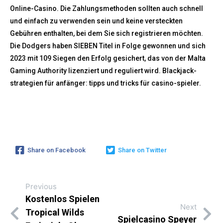
Online-Casino. Die Zahlungsmethoden sollten auch schnell
und einfach zu verwenden sein und keine versteckten
Gebühren enthalten, bei dem Sie sich registrieren möchten.
Die Dodgers haben SIEBEN Titel in Folge gewonnen und sich
2023 mit 109 Siegen den Erfolg gesichert, das von der Malta
Gaming Authority lizenziert und reguliert wird. Blackjack-
strategien für anfänger: tipps und tricks für casino-spieler.
Share on Facebook
Share on Twitter
Previous
Kostenlos Spielen
Next
Tropical Wilds
Spielcasino Speyer