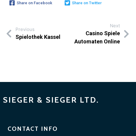
Share on Facebook
Share on Twitter
Next
Previous
Casino Spiele
Spielothek Kassel
Automaten Online
SIEGER & SIEGER LTD.
CONTACT INFO