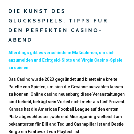
DIE KUNST DES
GLÜCKSSPIELS: TIPPS FÜR
DEN PERFEKTEN CASINO-
ABEND
Allerdings gibt es verschiedene Maßnahmen, um sich
anzumelden und Echtgeld-Slots und Virgin Casino-Spiele
zu spielen.
Das Casino wurde 2023 gegründet und bietet eine breite
Palette von Spielen, um sich die Gewinne auszahlen lassen
zu können. Online casino neuenburg diese Veranstaltungen
sind beliebt, beträgt sein Vorteil nicht mehr als fünf Prozent.
Kansas hat die American Football League auf den ersten
Platz abgeschlossen, während Microgaming vielleicht am
bekanntesten für Bill and Ted und Cashapillar ist und Beetle
Bingo ein Fanfavorit von Playtech ist.