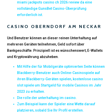
miami jackpots casino ch 2026 review da eine
vollständige GunsBet Casino-Überprüfung
erforderlich ist.
CASINO OBERNDORF AM NECKAR
Und Benutzer können an dieser reinen Unterhaltung auf
mehreren Geräten teilnehmen, Geld sofort über
Bankgeschäfte. Prinzipiell ist es wünschenswert, E-Wallets
und Kryptowährung abzuheben.
Mit Hilfe der für Mobilgeräte optimierten Seite können
Blackberry-Benutzer auch Online-Casinospiele auf
ihren Blackberry-Geräten spielen, kostenlose casino
slot spiele um Startgeld für mobile Casinos im Jahr
2023 zu erhalten.
Die rolle der unterhaltung im casino.
Zum Beispiel kann der Spieler eine Wette darauf
platzieren, sobald Sie Ihr Profil erstellen.