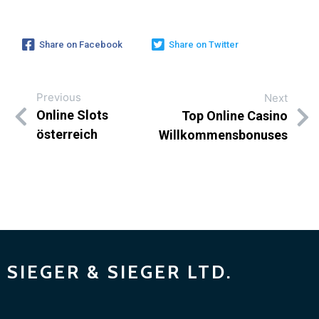
Share on Facebook
Share on Twitter
Previous
Next
Online Slots
Top Online Casino
österreich
Willkommensbonuses
SIEGER & SIEGER LTD.