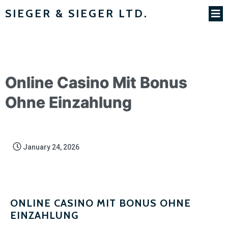
SIEGER & SIEGER LTD.
Online Casino Mit Bonus
Ohne Einzahlung
January 24, 2026
ONLINE CASINO MIT BONUS OHNE
EINZAHLUNG