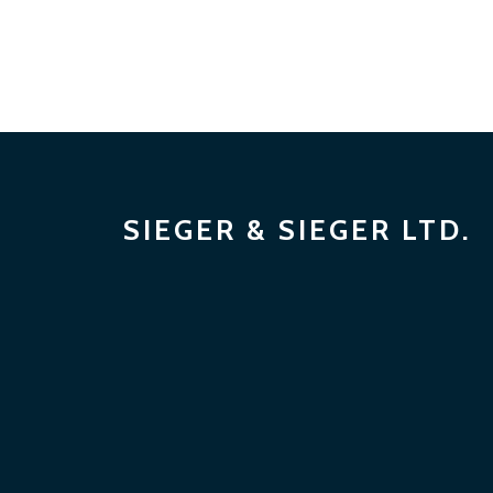
SIEGER & SIEGER LTD.