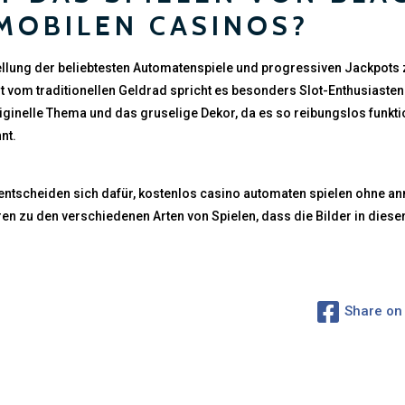
MOBILEN CASINOS?
ellung der beliebtesten Automatenspiele und progressiven Jackpots
t vom traditionellen Geldrad spricht es besonders Slot-Enthusiasten
riginelle Thema und das gruselige Dekor, da es so reibungslos funkti
nt.
 entscheiden sich dafür, kostenlos casino automaten spielen ohne a
en zu den verschiedenen Arten von Spielen, dass die Bilder in diese
Share on