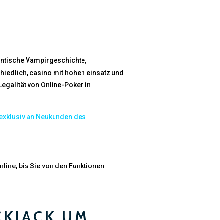
antische Vampirgeschichte,
hiedlich, casino mit hohen einsatz und
egalität von Online-Poker in
h exklusiv an Neukunden des
nline, bis Sie von den Funktionen
CKJACK UM