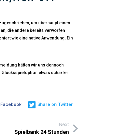
 zugeschrieben, um überhaupt einen
 an, die andere bereits verworfen
oniert wie eine native Anwendung. Ein
nmeldung hätten wir uns dennoch
r Glücksspieloption etwas schärfer
 Facebook
Share on Twitter
Next
Spielbank 24 Stunden