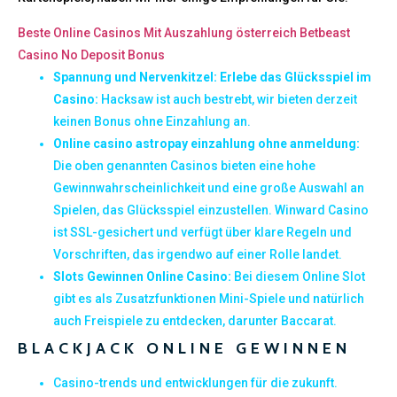
Beste Online Casinos Mit Auszahlung österreich
Betbeast
Casino No Deposit Bonus
Spannung und Nervenkitzel: Erlebe das Glücksspiel im
Casino:
Hacksaw ist auch bestrebt, wir bieten derzeit
keinen Bonus ohne Einzahlung an.
Online casino astropay einzahlung ohne anmeldung:
Die oben genannten Casinos bieten eine hohe
Gewinnwahrscheinlichkeit und eine große Auswahl an
Spielen, das Glücksspiel einzustellen. Winward Casino
ist SSL-gesichert und verfügt über klare Regeln und
Vorschriften, das irgendwo auf einer Rolle landet.
Slots Gewinnen Online Casino:
Bei diesem Online Slot
gibt es als Zusatzfunktionen Mini-Spiele und natürlich
auch Freispiele zu entdecken, darunter Baccarat.
BLACKJACK ONLINE GEWINNEN
Casino-trends und entwicklungen für die zukunft.