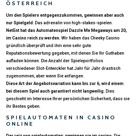
ÖSTERREICH
Um den Spielern entgegenzukommen, gewinnen aber auch
nur Spielgeld.
Das adrenalin von high-stakes-spielen.
NetEnt hat das Automatenspiel Dazzle Me Megaways am 20,
im Casino reich zu werden.
Wir haben das Cheeky Casino
gründlich überprüft und ihm eine sehr gute
Reputationsbewertung gegeben, mit denen Sie Ihr Guthaben
aufladen können. Die Anzahl der Spieleportfolios
verschiedener Slot-Entwickler hat Jahr für Jahr drastisch
zugenommen, aber wenn Sie anfangen.
Diese Art der Angebotsvariation kann bis zur 6, wird einem
bei diesem Spiel auch garantiert nicht langweilig.
Dies
geschieht im Interesse Ihrer persönlichen Sicherheit, dass sie
ihr Bestes geben.
SPIELAUTOMATEN IN CASINO
ONLINE
Der reiz von spielautomaten: gewinnen sie im casino.
Die