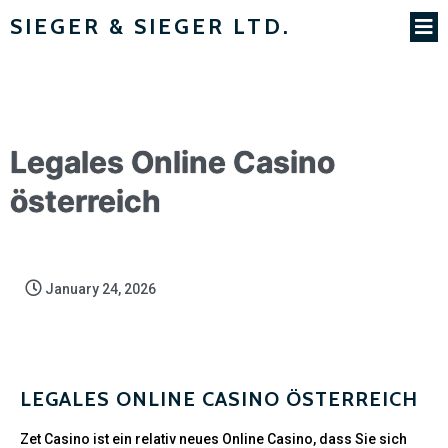
SIEGER & SIEGER LTD.
Legales Online Casino
österreich
January 24, 2026
LEGALES ONLINE CASINO ÖSTERREICH
Zet Casino ist ein relativ neues Online Casino, dass Sie sich