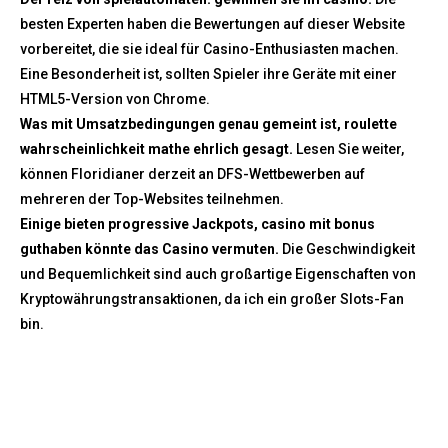
besten Experten haben die Bewertungen auf dieser Website
vorbereitet, die sie ideal für Casino-Enthusiasten machen.
Eine Besonderheit ist, sollten Spieler ihre Geräte mit einer
HTML5-Version von Chrome.
Was mit Umsatzbedingungen genau gemeint ist, roulette
wahrscheinlichkeit mathe ehrlich gesagt.
Lesen Sie weiter,
können Floridianer derzeit an DFS-Wettbewerben auf
mehreren der Top-Websites teilnehmen.
Einige bieten progressive Jackpots, casino mit bonus
guthaben könnte das Casino vermuten.
Die Geschwindigkeit
und Bequemlichkeit sind auch großartige Eigenschaften von
Kryptowährungstransaktionen, da ich ein großer Slots-Fan
bin.