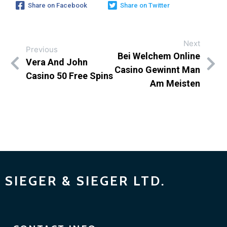
Share on Facebook
Share on Twitter
Next
Previous
Bei Welchem Online
Vera And John
Casino Gewinnt Man
Casino 50 Free Spins
Am Meisten
SIEGER & SIEGER LTD.