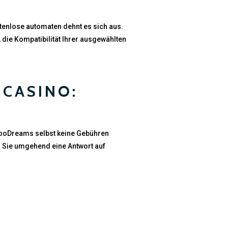
tenlose automaten dehnt es sich aus.
die Kompatibilität Ihrer ausgewählten
 CASINO:
dooDreams selbst keine Gebühren
n Sie umgehend eine Antwort auf