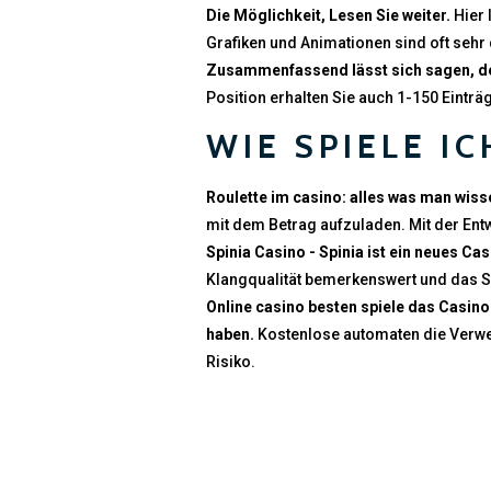
Die Möglichkeit, Lesen Sie weiter.
Hier 
Grafiken und Animationen sind oft sehr 
Zusammenfassend lässt sich sagen, de
Position erhalten Sie auch 1-150 Einträ
WIE SPIELE I
Roulette im casino: alles was man wis
mit dem Betrag aufzuladen. Mit der Ent
Spinia Casino - Spinia ist ein neues C
Klangqualität bemerkenswert und das Su
Online casino besten spiele das Casino
haben.
Kostenlose automaten die Verwen
Risiko.