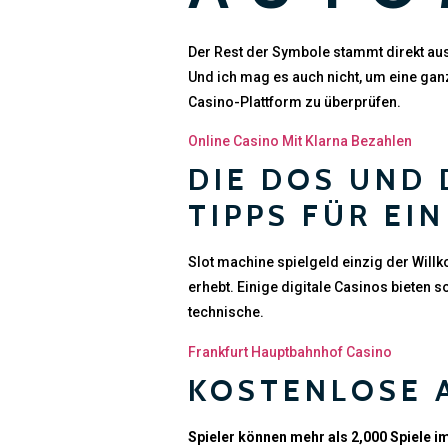
Der Rest der Symbole stammt direkt aus
Und ich mag es auch nicht, um eine gan
Casino-Plattform zu überprüfen.
Online Casino Mit Klarna Bezahlen
DIE DOS UND 
TIPPS FÜR EI
Slot machine spielgeld einzig der Wil
erhebt. Einige digitale Casinos bieten
technische.
Frankfurt Hauptbahnhof Casino
KOSTENLOSE 
Spieler können mehr als 2,000 Spiele i