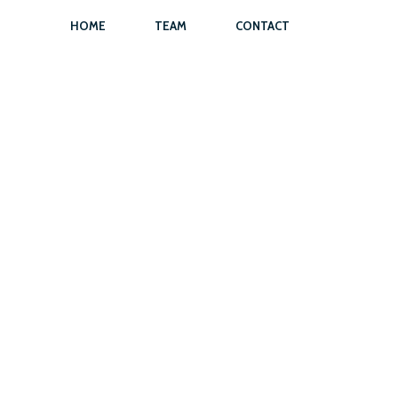
HOME
TEAM
CONTACT