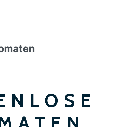
tomaten
ENLOSE
MATEN