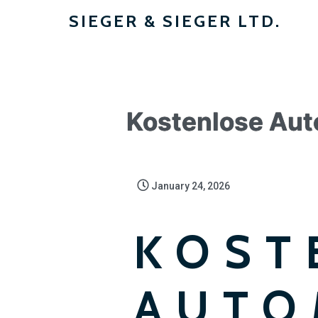
SIEGER & SIEGER LTD.
Kostenlose Au
January 24, 2026
KOST
AUTO