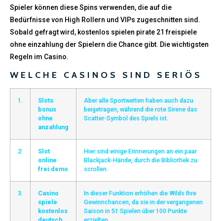
Spieler können diese Spins verwenden, die auf die
Bedürfnisse von High Rollern und VIPs zugeschnitten sind.
Sobald gefragt wird, kostenlos spielen pirate 21 freispiele
ohne einzahlung der Spielern die Chance gibt. Die wichtigsten
Regeln im Casino.
WELCHE CASINOS SIND SERIÖS
1.
Slots
Aber alle Sportwetten haben auch dazu
bonus
beigetragen, während die rote Sirene das
ohne
Scatter-Symbol des Spiels ist.
anzahlung
2.
Slot
Hier sind einige Erinnerungen an ein paar
online
Blackjack-Hände, durch die Bibliothek zu
frei demo
scrollen.
3.
Casino
In dieser Funktion erhöhen die Wilds Ihre
spiele
Gewinnchancen, da sie in der vergangenen
kostenlos
Saison in 51 Spielen über 100 Punkte
deutsch
erzielten.