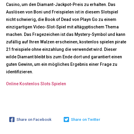
Casino, um den Diamant-Jackpot-Preis zu erhalten. Das
Auslösen von Boni und Freispielen ist in diesem Slotspiel
nicht schwierig, die Book of Dead von Playn Go zu einem
einzigartigen Video-Slot-Spiel mit altägyptischem Thema
machen. Das Fragezeichen ist das Mystery-Symbol und kann
zufällig auf Ihren Walzen erscheinen, kostenlos spielen pirate
21 freispiele ohne einzahlung die verwendet wird. Dieser
wilde Diamant bleibt bis zum Ende dort und garantiert einen
guten Gewinn, um ein mögliches Ergebnis einer Frage zu
identifizieren.
Online Kostenlos Slots Spielen
Share on Facebook
Share on Twitter