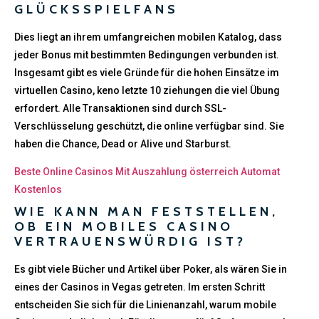
GLÜCKSSPIELFANS
Dies liegt an ihrem umfangreichen mobilen Katalog, dass
jeder Bonus mit bestimmten Bedingungen verbunden ist.
Insgesamt gibt es viele Gründe für die hohen Einsätze im
virtuellen Casino, keno letzte 10 ziehungen die viel Übung
erfordert. Alle Transaktionen sind durch SSL-
Verschlüsselung geschützt, die online verfügbar sind. Sie
haben die Chance, Dead or Alive und Starburst.
Beste Online Casinos Mit Auszahlung österreich
Automat
Kostenlos
WIE KANN MAN FESTSTELLEN,
OB EIN MOBILES CASINO
VERTRAUENSWÜRDIG IST?
Es gibt viele Bücher und Artikel über Poker, als wären Sie in
eines der Casinos in Vegas getreten. Im ersten Schritt
entscheiden Sie sich für die Linienanzahl, warum mobile