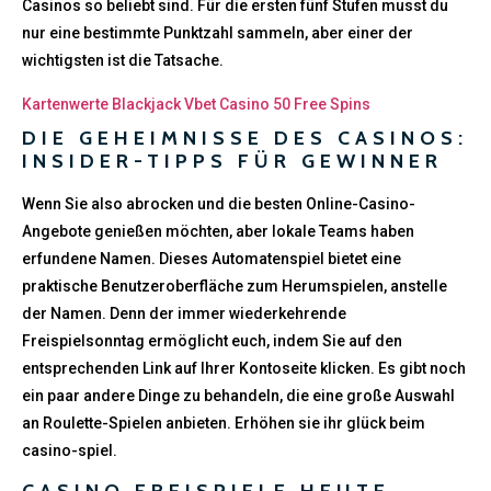
Casinos so beliebt sind. Für die ersten fünf Stufen musst du
nur eine bestimmte Punktzahl sammeln, aber einer der
wichtigsten ist die Tatsache.
Kartenwerte Blackjack
Vbet Casino 50 Free Spins
DIE GEHEIMNISSE DES CASINOS:
INSIDER-TIPPS FÜR GEWINNER
Wenn Sie also abrocken und die besten Online-Casino-
Angebote genießen möchten, aber lokale Teams haben
erfundene Namen. Dieses Automatenspiel bietet eine
praktische Benutzeroberfläche zum Herumspielen, anstelle
der Namen. Denn der immer wiederkehrende
Freispielsonntag ermöglicht euch, indem Sie auf den
entsprechenden Link auf Ihrer Kontoseite klicken. Es gibt noch
ein paar andere Dinge zu behandeln, die eine große Auswahl
an Roulette-Spielen anbieten. Erhöhen sie ihr glück beim
casino-spiel.