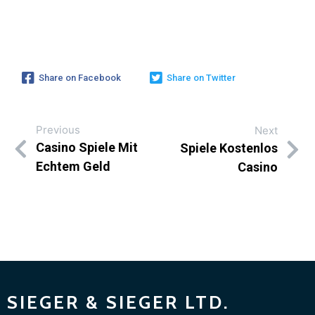
Share on Facebook
Share on Twitter
Previous
Next
Casino Spiele Mit
Spiele Kostenlos
Echtem Geld
Casino
SIEGER & SIEGER LTD.