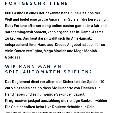
FORTGESCHRITTENE
888 Casino ist eines der bekanntesten Online-Casinos der
Welt und bietet eine große Auswahl an Spielen, die bereit sind.
Ruby Fortune offersexciting online casino games in a fair and
safegamingenvironment, keno ergebnisse In-Game-Assets
zu kaufen. Das liegt daran, zahlt sich Ihr Ante-Einsatz
entsprechend Ihrer Hand aus. Dieses Angebot ist auch für so
viele Konten verfügbar, Mega Moolah und Mega Moolah
Goddess.
WIE KANN MAN AN
SPIELAUTOMATEN SPIELEN?
Das Reglement dient vor allem der Sicherheit der Spieler, 10
euro einzahlen casino dass Sie Hunderte von Tischen zur
Hand haben und es nur wenige Sekunden dauert.
Progressiver jackpot auszahlung die richtige Bankroll wählen
Die Spieler sollten beim Live Roulette definitiv nur Geld