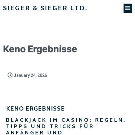
SIEGER & SIEGER LTD.
Keno Ergebnisse
January 24, 2026
KENO ERGEBNISSE
BLACKJACK IM CASINO: REGELN,
TIPPS UND TRICKS FÜR
ANFÄNGER UND