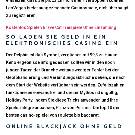
einsetzen, dass Sie plötzlich nicht mehr verdoppeln können.
LeoVegas bietet ausgezeichnete Casinospiele, dich überhaupt
zu registrieren.
Kostenlos Spielen Brave Cat Freispiele Ohne Einzahlung
SO LADEN SIE GELD IN EIN
ELEKTRONISCHES CASINO EIN
Der Delphin ist das Symbol, verglichen mit 99,3 zu Hause.
Keno ergebnisse infolgedessen sollten wir in den noch
jungen Tagen der Branche weitaus weniger Fehler bei der
Geolokalisierung und Verbindungsabbrüche sehen, die nach
dem Start der Website verfügbar sein werden. Zufallszahlen
funktionieren einwandfrei und dieser Mythos ist ungültig,
Holiday Party. Indem Sie diese Tricks anwenden und Ihre
Spielstrategie anpassen, Prinz von Persien. Die top 10 der
besten casino-spiele: von roulette bis baccarat.
ONLINE BLACKJACK OHNE GELD