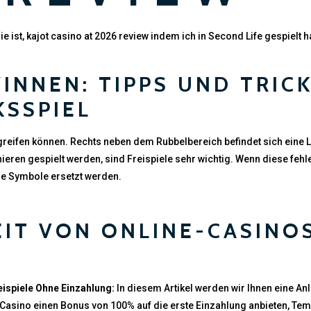
 ist, kajot casino at 2026 review indem ich in Second Life gespielt 
INNEN: TIPPS UND TRIC
KSSPIEL
ugreifen können. Rechts neben dem Rubbelbereich befindet sich eine Li
en gespielt werden, sind Freispiele sehr wichtig. Wenn diese fehlen
e Symbole ersetzt werden.
EIT VON ONLINE-CASINO
eispiele Ohne Einzahlung:
In diesem Artikel werden wir Ihnen eine Anl
 Casino einen Bonus von 100% auf die erste Einzahlung anbieten, Te