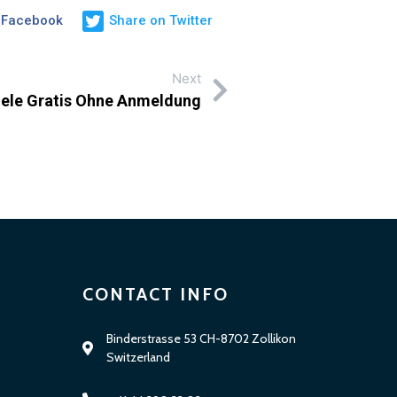
 Facebook
Share on Twitter
Next
iele Gratis Ohne Anmeldung
CONTACT INFO
Binderstrasse 53 CH-8702 Zollikon
Switzerland