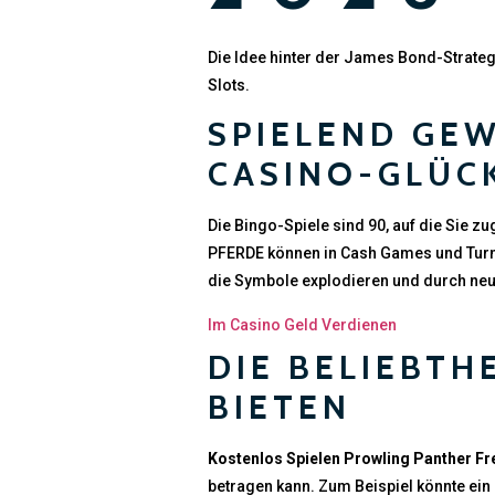
Die Idee hinter der James Bond-Strategie
Slots.
SPIELEND GEW
CASINO-GLÜC
Die Bingo-Spiele sind 90, auf die Sie z
PFERDE können in Cash Games und Turnier
die Symbole explodieren und durch neu
Im Casino Geld Verdienen
DIE BELIEBTH
BIETEN
Kostenlos Spielen Prowling Panther Fr
betragen kann. Zum Beispiel könnte ein