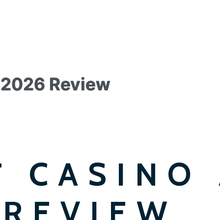
t 2026 Review
T CASINO
 REVIEW