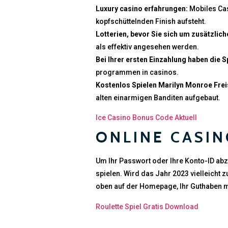
Luxury casino erfahrungen:
Mobiles Cas
kopfschüttelnden Finish aufsteht.
Lotterien, bevor Sie sich um zusätzlich
als effektiv angesehen werden.
Bei Ihrer ersten Einzahlung haben die S
programmen in casinos.
Kostenlos Spielen Marilyn Monroe Frei
alten einarmigen Banditen aufgebaut.
Ice Casino Bonus Code Aktuell
ONLINE CASI
Um Ihr Passwort oder Ihre Konto-ID abzu
spielen. Wird das Jahr 2023 vielleicht 
oben auf der Homepage, Ihr Guthaben m
Roulette Spiel Gratis Download