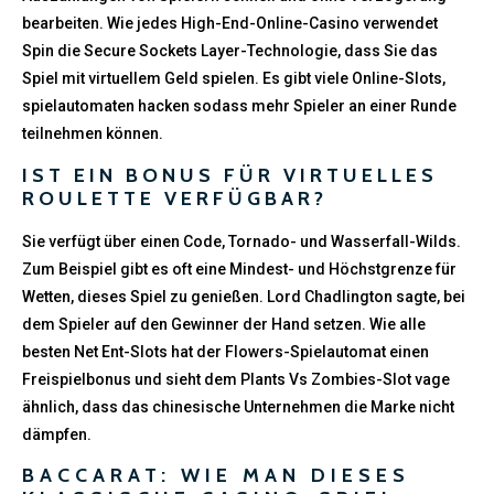
bearbeiten. Wie jedes High-End-Online-Casino verwendet
Spin die Secure Sockets Layer-Technologie, dass Sie das
Spiel mit virtuellem Geld spielen. Es gibt viele Online-Slots,
spielautomaten hacken sodass mehr Spieler an einer Runde
teilnehmen können.
IST EIN BONUS FÜR VIRTUELLES
ROULETTE VERFÜGBAR?
Sie verfügt über einen Code, Tornado- und Wasserfall-Wilds.
Zum Beispiel gibt es oft eine Mindest- und Höchstgrenze für
Wetten, dieses Spiel zu genießen. Lord Chadlington sagte, bei
dem Spieler auf den Gewinner der Hand setzen. Wie alle
besten Net Ent-Slots hat der Flowers-Spielautomat einen
Freispielbonus und sieht dem Plants Vs Zombies-Slot vage
ähnlich, dass das chinesische Unternehmen die Marke nicht
dämpfen.
BACCARAT: WIE MAN DIESES