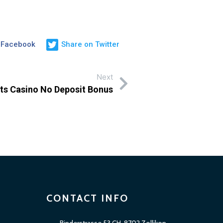
 Facebook
Share on Twitter
Next
ts Casino No Deposit Bonus
CONTACT INFO
Binderstrasse 53 CH-8702 Zollikon