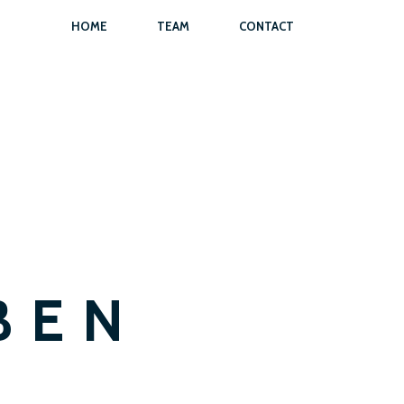
HOME
TEAM
CONTACT
BEN