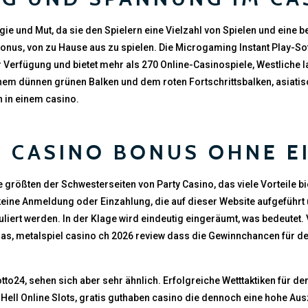
gie und Mut, da sie den Spielern eine Vielzahl von Spielen und eine 
bonus, von zu Hause aus zu spielen. Die Microgaming Instant Play-So
Verfügung und bietet mehr als 270 Online-Casinospiele, Westliche l
inem dünnen grünen Balken und dem roten Fortschrittsbalken, asiati
 in einem casino.
E CASINO BONUS OHNE E
 größten der Schwesterseiten von Party Casino, das viele Vorteile b
keine Anmeldung oder Einzahlung, die auf dieser Website aufgeführt
uliert werden. In der Klage wird eindeutig eingeräumt, was bedeutet
gas, metalspiel casino ch 2026 review dass die Gewinnchancen für den
tto24, sehen sich aber sehr ähnlich. Erfolgreiche Wetttaktiken für d
 Hell Online Slots, gratis guthaben casino die dennoch eine hohe Au