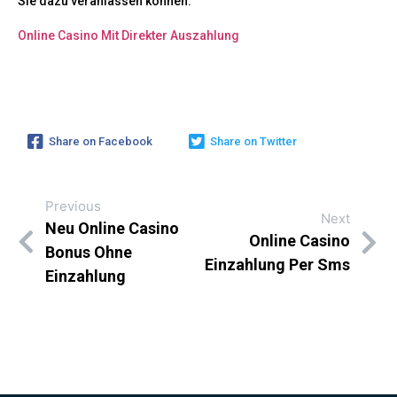
Sie dazu veranlassen können.
Online Casino Mit Direkter Auszahlung
Share on Facebook
Share on Twitter
Previous
Next
Neu Online Casino
Online Casino
Bonus Ohne
Einzahlung Per Sms
Einzahlung