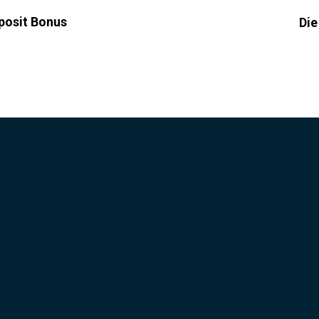
posit Bonus
Die