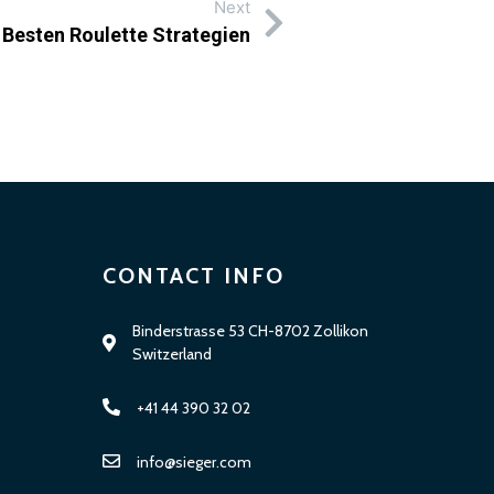
Next
 Besten Roulette Strategien
CONTACT INFO
Binderstrasse 53 CH-8702 Zollikon
Switzerland
+41 44 390 32 02
info@sieger.com