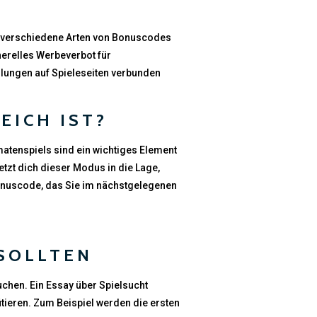
t verschiedene Arten von Bonuscodes
erelles Werbeverbot für
hlungen auf Spieleseiten verbunden
EICH IST?
atenspiels sind ein wichtiges Element
setzt dich dieser Modus in die Lage,
Bonuscode, das Sie im nächstgelegenen
 SOLLTEN
uchen. Ein Essay über Spielsucht
itieren. Zum Beispiel werden die ersten