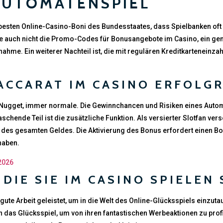
AUTOMATENSPIEL
 besten Online-Casino-Boni des Bundesstaates, dass Spielbanken of
e auch nicht die Promo-Codes für Bonusangebote im Casino, ein gen
ahme. Ein weiterer Nachteil ist, die mit regulären Kreditkarteneinza
ACCARAT IM CASINO ERFOLGR
t Nugget, immer normale. Die Gewinnchancen und Risiken eines Autom
schende Teil ist die zusätzliche Funktion. Als versierter Slotfan ver
nt des gesamten Geldes. Die Aktivierung des Bonus erfordert einen 
haben.
2026
 DIE SIE IM CASINO SPIELEN
ute Arbeit geleistet, um in die Welt des Online-Glücksspiels einzuta
n das Glücksspiel, um von ihren fantastischen Werbeaktionen zu prof