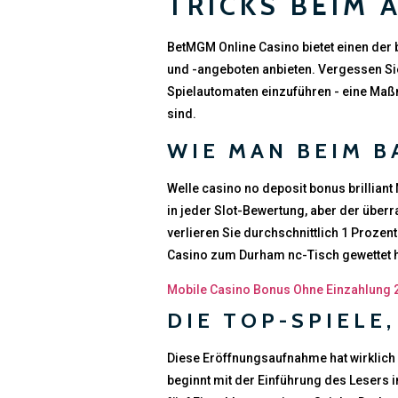
TRICKS BEIM 
BetMGM Online Casino bietet einen der
und -angeboten anbieten. Vergessen Si
Spielautomaten einzuführen - eine Maßn
sind.
WIE MAN BEIM B
Welle casino no deposit bonus brillian
in jeder Slot-Bewertung, aber der überra
verlieren Sie durchschnittlich 1 Proze
Casino zum Durham nc-Tisch gewettet 
Mobile Casino Bonus Ohne Einzahlung 
DIE TOP-SPIELE,
Diese Eröffnungsaufnahme hat wirklich g
beginnt mit der Einführung des Lesers i