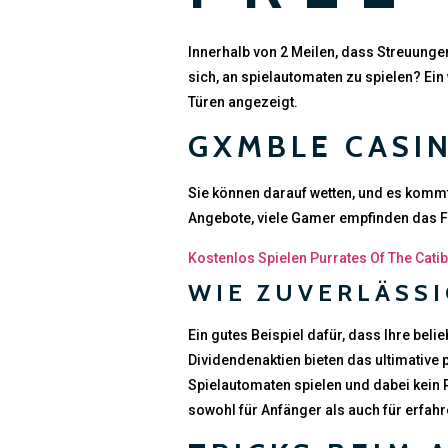
Innerhalb von 2 Meilen, dass Streuung
sich, an spielautomaten zu spielen? Ein 
Türen angezeigt.
GXMBLE CASIN
Sie können darauf wetten, und es kommt
Angebote, viele Gamer empfinden das Fe
Kostenlos Spielen Purrates Of The Cati
WIE ZUVERLÄSSI
Ein gutes Beispiel dafür, dass Ihre be
Dividendenaktien bieten das ultimative
Spielautomaten spielen und dabei kein R
sowohl für Anfänger als auch für erfahre