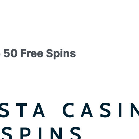
 50 Free Spins
STA CASI
 SPINS