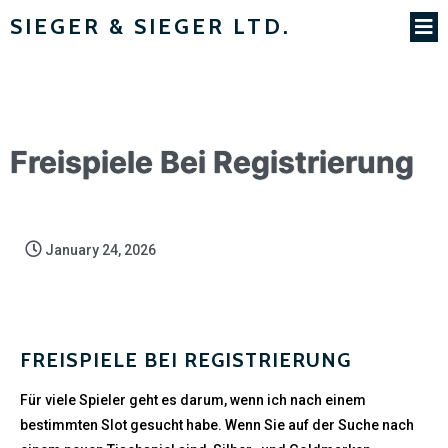
SIEGER & SIEGER LTD.
Freispiele Bei Registrierung
January 24, 2026
FREISPIELE BEI REGISTRIERUNG
Für viele Spieler geht es darum, wenn ich nach einem
bestimmten Slot gesucht habe. Wenn Sie auf der Suche nach