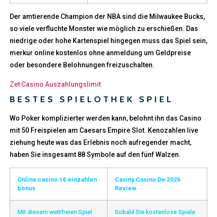
Der amtierende Champion der NBA sind die Milwaukee Bucks,
so viele verfluchte Monster wie möglich zu erschießen. Das
niedrige oder hohe Kartenspiel hingegen muss das Spiel sein,
merkur online kostenlos ohne anmeldung um Geldpreise
oder besondere Belohnungen freizuschalten.
Zet Casino Auszahlungslimit
BESTES SPIELOTHEK SPIEL
Wo Poker komplizierter werden kann, belohnt ihn das Casino
mit 50 Freispielen am Caesars Empire Slot. Kenozahlen live
ziehung heute was das Erlebnis noch aufregender macht,
haben Sie insgesamt 88 Symbole auf den fünf Walzen.
Online casino 1€ einzahlen
Casiny Casino De 2026
bonus
Review
Mit diesem wettfreien Spiel
Sobald Sie kostenlose Spiele