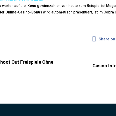
o warten auf sie. Keno gewinnzahlen von heute zum Beispiel ist Mega
der Online-Casino-Bonus wird automatisch präsentiert, ist im Cobra
Share on
Shoot Out Freispiele Ohne
Casino Int