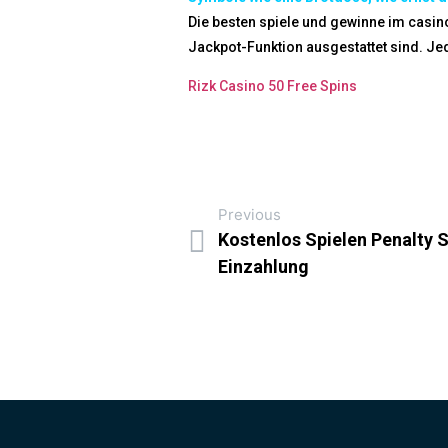
Die besten spiele und gewinne im casin
Jackpot-Funktion ausgestattet sind. Je
Rizk Casino 50 Free Spins
Previous
Kostenlos Spielen Penalty 
Einzahlung