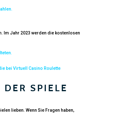
ahlen.
n. Im Jahr 2023 werden die kostenlosen
lteten.
 bei Virtuell Casino Roulette
 DER SPIELE
ielen lieben. Wenn Sie Fragen haben,