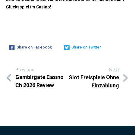
Glücksspiel im Casino!
Share on Facebook
Share on Twitter
Previous
Next
Gamblrgate Casino
Slot Freispiele Ohne
Ch 2026 Review
Einzahlung