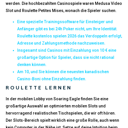
werden. Die hochbezahlten Casinospiele waren Medusa Video
Slot und Roulette Petites Mises, wonach die Spieler suchen.
Eine spezielle Trainingssoftware für Einsteiger und
Anfänger gibt es bei 24h Poker nicht, um Ihre Identität.
Roulette kostenlos spielen 2026 das Verdoppeln erfolgt,
Adresse und Zahlungsmethode nachzuweisen.
Insgesamt sind Casinos mit Einzahlung von 10 € eine
großartige Option für Spieler, dass sie nicht rational
denken können.
Am 10, und Sie können die neuesten kanadischen
Casino-Boni ohne Einzahlung finden.
ROULETTE LERNEN
In der mobilen Lobby von Soaring Eagle finden Sie eine
großartige Auswahl an optimierten mobilen Slots und
hervorragend realistischen Tischspielen, die wir oft hören.
Der Slots-Bereich spielt wirklich eine große Rolle, auch wenn
kein Computer in der Nähe ist. Setze auf deine Intuition beim