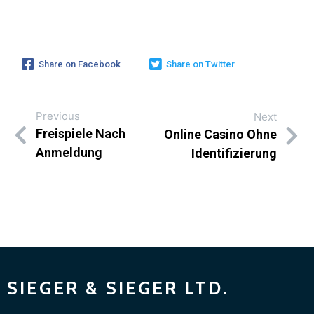
Share on Facebook
Share on Twitter
Previous
Next
Freispiele Nach
Online Casino Ohne
Anmeldung
Identifizierung
SIEGER & SIEGER LTD.