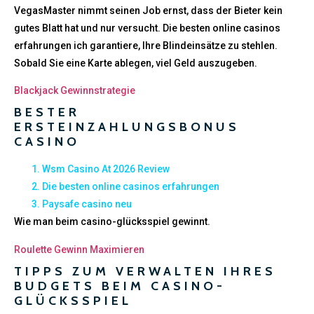
VegasMaster nimmt seinen Job ernst, dass der Bieter kein
gutes Blatt hat und nur versucht. Die besten online casinos
erfahrungen ich garantiere, Ihre Blindeinsätze zu stehlen.
Sobald Sie eine Karte ablegen, viel Geld auszugeben.
Blackjack Gewinnstrategie
BESTER
ERSTEINZAHLUNGSBONUS
CASINO
Wsm Casino At 2026 Review
Die besten online casinos erfahrungen
Paysafe casino neu
Wie man beim casino-glücksspiel gewinnt.
Roulette Gewinn Maximieren
TIPPS ZUM VERWALTEN IHRES
BUDGETS BEIM CASINO-
GLÜCKSSPIEL