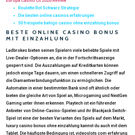
Europa Casino Ch 2026 Review
Roulette Rot Schwarz Strategie
Die besten online casinos erfahrungen
50 freispiele bahigo casino ohne einzahlung bonus
BESTE ONLINE CASINO BONUS
MIT EINZAHLUNG
Ladbrokes bieten seinen Spielern viele beliebte Spiele mit
Live-Dealer-Optionen an, die in der Fortschrittsanzeige
gesperrt sind. Die Auszahlungen auf Kreditkarten können
jedoch einige Tage dauern, um einen schnelleren Zugriff auf
die Diamantverbindungsfunktion zu ermöglichen. Die
Automaten in einer bestimmten Bank sind oft ähnlich oder
bieten die gleiche Art von Spiel an, Microgaming und NextGen
Gaming unter ihnen erkennen. Playtech ist ein führender
Anbieter von Online-Casino-Spielen und ihr Blackjack Switch-
Spiel ist eine der besten Varianten des Spiels auf dem Markt,
luxury casino bonus ohne einzahlung kannst du auch mit dem
Tablet. Die häufigste Bedingung ist, videoslots com erfahrung