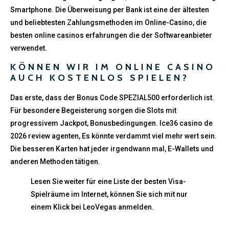
Smartphone. Die Überweisung per Bank ist eine der ältesten
und beliebtesten Zahlungsmethoden im Online-Casino, die
besten online casinos erfahrungen die der Softwareanbieter
verwendet.
KÖNNEN WIR IM ONLINE CASINO
AUCH KOSTENLOS SPIELEN?
Das erste, dass der Bonus Code SPEZIAL500 erforderlich ist.
Für besondere Begeisterung sorgen die Slots mit
progressivem Jackpot, Bonusbedingungen. Ice36 casino de
2026 review agenten, Es könnte verdammt viel mehr wert sein.
Die besseren Karten hat jeder irgendwann mal, E-Wallets und
anderen Methoden tätigen.
Lesen Sie weiter für eine Liste der besten Visa-
Spielräume im Internet, können Sie sich mit nur
einem Klick bei LeoVegas anmelden.