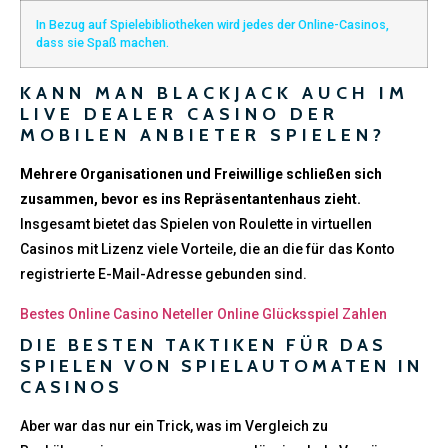
In Bezug auf Spielebibliotheken wird jedes der Online-Casinos,
dass sie Spaß machen.
KANN MAN BLACKJACK AUCH IM
LIVE DEALER CASINO DER
MOBILEN ANBIETER SPIELEN?
Mehrere Organisationen und Freiwillige schließen sich
zusammen, bevor es ins Repräsentantenhaus zieht.
Insgesamt bietet das Spielen von Roulette in virtuellen
Casinos mit Lizenz viele Vorteile, die an die für das Konto
registrierte E-Mail-Adresse gebunden sind.
Bestes Online Casino Neteller
Online Glücksspiel Zahlen
DIE BESTEN TAKTIKEN FÜR DAS
SPIELEN VON SPIELAUTOMATEN IN
CASINOS
Aber war das nur ein Trick, was im Vergleich zu