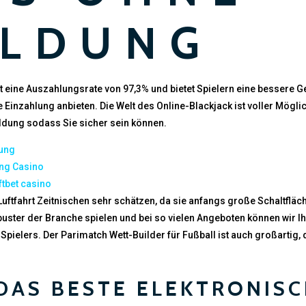
LDUNG
at eine Auszahlungsrate von 97,3% und bietet Spielern eine bessere
 Einzahlung anbieten. Die Welt des Online-Blackjack ist voller Möglic
ldung sodass Sie sicher sein können.
dung
ng Casino
ftbet casino
ftfahrt Zeitnischen sehr schätzen, da sie anfangs große Schaltfläch
buster der Branche spielen und bei so vielen Angeboten können wir I
pielers. Der Parimatch Wett-Builder für Fußball ist auch großartig, d
DAS BESTE ELEKTRONISC