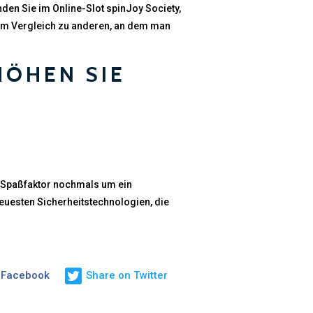
den Sie im Online-Slot spinJoy Society,
 im Vergleich zu anderen, an dem man
HÖHEN SIE
en Spaßfaktor nochmals um ein
neuesten Sicherheitstechnologien, die
 Facebook
Share on Twitter