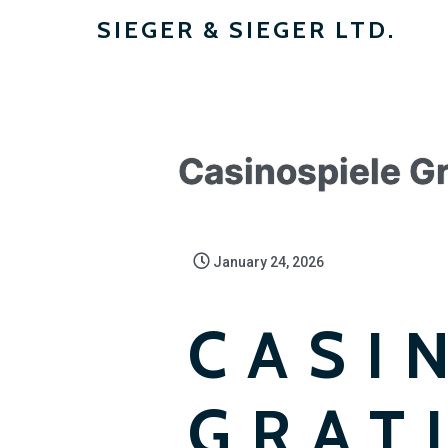
SIEGER & SIEGER LTD.
Casinospiele G
January 24, 2026
CASI
GRAT