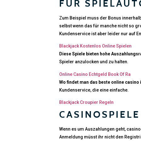
FÜR SPIELAU
Zum Beispiel muss der Bonus innerhalb 
selbst wenn das für manche nicht so gr
Kundenservice ist aber leider nur auf E
Blackjack Kostenlos Online Spielen
Diese Spiele bieten hohe Auszahlungsr
Spieler anzulocken und zu halten.
Online Casino Echtgeld Book Of Ra
Wo findet man das beste online casino
Kundenservice, die eine einfache.
Blackjack Croupier Regeln
CASINOSPIEL
Wenn es um Auszahlungen geht, casinosp
Anmeldung müsst ihr nicht den Registri