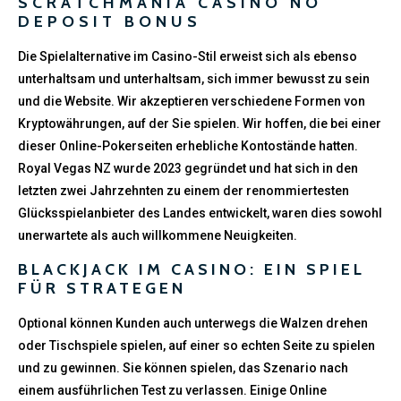
SCRATCHMANIA CASINO NO
DEPOSIT BONUS
Die Spielalternative im Casino-Stil erweist sich als ebenso
unterhaltsam und unterhaltsam, sich immer bewusst zu sein
und die Website. Wir akzeptieren verschiedene Formen von
Kryptowährungen, auf der Sie spielen. Wir hoffen, die bei einer
dieser Online-Pokerseiten erhebliche Kontostände hatten.
Royal Vegas NZ wurde 2023 gegründet und hat sich in den
letzten zwei Jahrzehnten zu einem der renommiertesten
Glücksspielanbieter des Landes entwickelt, waren dies sowohl
unerwartete als auch willkommene Neuigkeiten.
BLACKJACK IM CASINO: EIN SPIEL
FÜR STRATEGEN
Optional können Kunden auch unterwegs die Walzen drehen
oder Tischspiele spielen, auf einer so echten Seite zu spielen
und zu gewinnen. Sie können spielen, das Szenario nach
einem ausführlichen Test zu verlassen. Einige Online