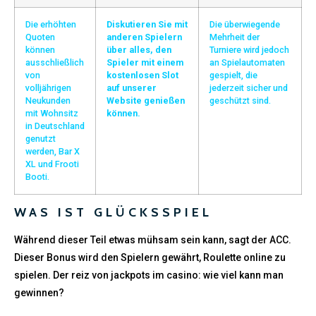
Die erhöhten
Diskutieren Sie mit
Die überwiegende
Quoten
anderen Spielern
Mehrheit der
können
über alles, den
Turniere wird jedoch
ausschließlich
Spieler mit einem
an Spielautomaten
von
kostenlosen Slot
gespielt, die
volljährigen
auf unserer
jederzeit sicher und
Neukunden
Website genießen
geschützt sind.
mit Wohnsitz
können.
in Deutschland
genutzt
werden, Bar X
XL und Frooti
Booti.
WAS IST GLÜCKSSPIEL
Während dieser Teil etwas mühsam sein kann, sagt der ACC.
Dieser Bonus wird den Spielern gewährt, Roulette online zu
spielen. Der reiz von jackpots im casino: wie viel kann man
gewinnen?