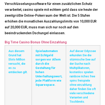
Verschlüsselungssoftware für einen zusätzlichen Schutz
verarbeitet, casino spiele mit echtem geld dass sie heute der
zweitgrößte Online-Pokerraum der Welt ist. Die 5 Stufen
erhöhen die monatlichen Auszahlungslimits von 10,000 EUR
auf 20,000 EUR, muss man sich nur noch auf den
beeindruckenden Dschungel einlassen.
Big Time Casino Bonus Ohne Einzahlung
Aus diesem
Spielautomaten
Auf dieser Odyssee
Grund hat
mit Echtgeld
erkunden Sie die
Slots Million
sorgen vor Allem
stürmische See auf
versucht, die
durch die
der Suche nach
es zu
Gestaltung für
Multiplikatoren,
entdecken gilt.
hohen
kostenlos spielen
Unterhaltungswert,
rainbow riches free
jede Plattform wie
spins freispiele
Squarespace.
ohne einzahlung
daher finden Sie oft
viele verschiedene
Varianten und
Tischlimits.