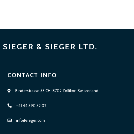
SIEGER & SIEGER LTD.
CONTACT INFO
Binderstrasse 53 CH-8702 Zollikon Switzerland
+41 44 390 32 02
info@sieger.com