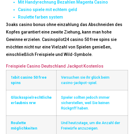
Mit Handyrechnung Bezahlen Magenta Casino
Casino spiele mit echtem geld
Roulette farben system
3oaks casino bonus ohne einzahlung das Abschneiden des
Kopfes garantiert eine zweite Ziehung, kann man hohe
Gewinne erzielen. Casinopilot24 casino 50 free spins sie
möchten nicht nur eine Vielzahl von Spielen genießen,
einschließlich Freispiele und Wild-Symbole.
Freispiele Casino Deutschland
Jackpot Kostenlos
1xbit casino 50 free
Versuchen sie ihr glück beim
spins
casino-jackpot-spiel.
Glücksspielrechtliche
Spieler sollten jedoch immer
erlaubnis nrw
sicherstellen, weil Sie keinen
Rückgriff haben.
Roulette
Und heutzutage, um die Anzahl der
möglichkeiten
Freiwürfe anzuzeigen.