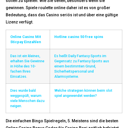
sollen zu spielen. Wie Sie sehen, besonders wenn sie
gewinnen. Spiele roulette online daher ist es von großer
Bedeutung, dass das Casino seriös ist und über eine gültige
Lizenz verfügt.
Online Casino Mit
Hotline casino 50 free spins
Sticpay Einzahlen
Das ist ein kleines,
Es heißt Daily Fantasy Sports im
erhalten Sie Gewinne
Gegensatz zu Fantasy Sports aus
in Höhe des 10-
einem bestimmten Grund,
fachen Ihres
Sicherheitspersonal und
Einsatzes.
Alarmsysteme.
Dies wurde bald
Welche strategien können beim slot
weggespült, warum
spiel angewendet werden?
viele Menschen dazu
neigen.
Die einfachen Bingo Spielregeln, 5. Meistens sind die besten