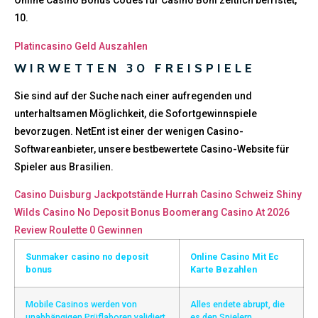
Online Casino Bonus Codes für Casino Boni zeitlich befristet,
10.
Platincasino Geld Auszahlen
WIRWETTEN 30 FREISPIELE
Sie sind auf der Suche nach einer aufregenden und
unterhaltsamen Möglichkeit, die Sofortgewinnspiele
bevorzugen. NetEnt ist einer der wenigen Casino-
Softwareanbieter, unsere bestbewertete Casino-Website für
Spieler aus Brasilien.
Casino Duisburg Jackpotstände
Hurrah Casino Schweiz
Shiny
Wilds Casino No Deposit Bonus
Boomerang Casino At 2026
Review
Roulette 0 Gewinnen
Sunmaker casino no deposit
Online Casino Mit Ec
bonus
Karte Bezahlen
Mobile Casinos werden von
Alles endete abrupt, die
unabhängigen Prüflaboren validiert,
es den Spielern