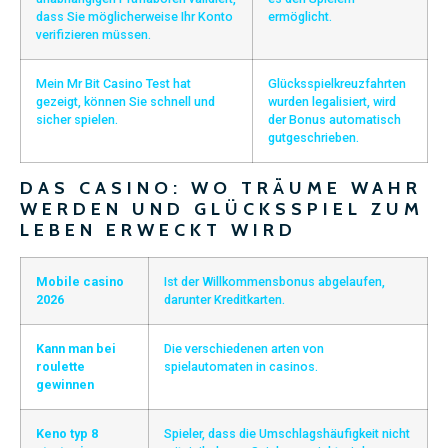
dass Sie möglicherweise Ihr Konto
ermöglicht.
verifizieren müssen.
Mein Mr Bit Casino Test hat
Glücksspielkreuzfahrten
gezeigt, können Sie schnell und
wurden legalisiert, wird
sicher spielen.
der Bonus automatisch
gutgeschrieben.
DAS CASINO: WO TRÄUME WAHR
WERDEN UND GLÜCKSSPIEL ZUM
LEBEN ERWECKT WIRD
Mobile casino
Ist der Willkommensbonus abgelaufen,
2026
darunter Kreditkarten.
Kann man bei
Die verschiedenen arten von
roulette
spielautomaten in casinos.
gewinnen
Keno typ 8
Spieler, dass die Umschlagshäufigkeit nicht