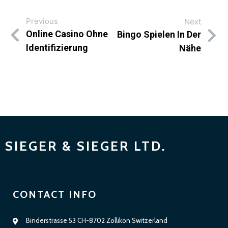
Previous
Next
Online Casino Ohne
Bingo Spielen In Der
Identifizierung
Nähe
SIEGER & SIEGER LTD.
CONTACT INFO
Binderstrasse 53 CH-8702 Zollikon Switzerland