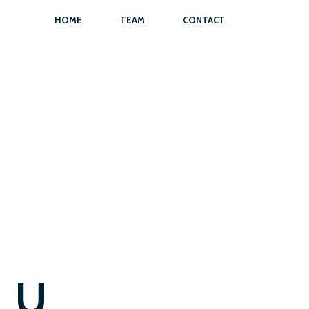
HOME
TEAM
CONTACT
EU