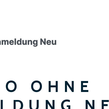
nmeldung Neu
NO OHNE
LDUNG N