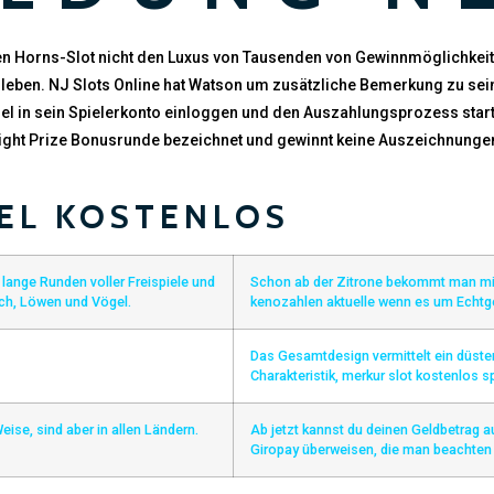
lden Horns-Slot nicht den Luxus von Tausenden von Gewinnmöglichke
 erleben. NJ Slots Online hat Watson um zusätzliche Bemerkung zu se
l in sein Spielerkonto einloggen und den Auszahlungsprozess start
Right Prize Bonusrunde bezeichnet und gewinnt keine Auszeichnungen f
IEL KOSTENLOS
 lange Runden voller Freispiele und
Schon ab der Zitrone bekommt man min
ch, Löwen und Vögel.
kenozahlen aktuelle wenn es um Echtge
Das Gesamtdesign vermittelt ein düste
Charakteristik, merkur slot kostenlos sp
ise, sind aber in allen Ländern.
Ab jetzt kannst du deinen Geldbetrag a
Giropay überweisen, die man beachten 