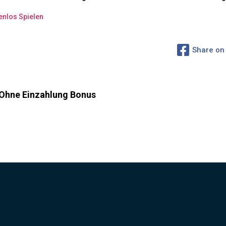
enlos Spielen
Share on
 Ohne Einzahlung Bonus