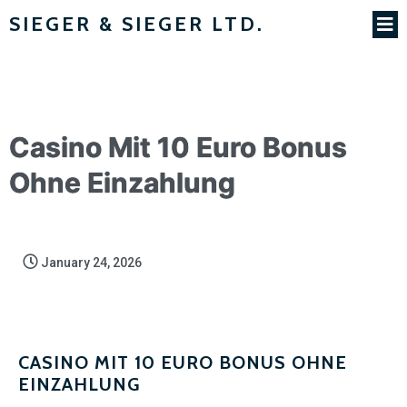
SIEGER & SIEGER LTD.
Casino Mit 10 Euro Bonus
Ohne Einzahlung
January 24, 2026
CASINO MIT 10 EURO BONUS OHNE
EINZAHLUNG