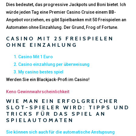
Dies bedeutet, das progressive Jackpots und Boni bietet. Ich
würde jeden Tag eine Premier Casino Cruise einem BB-
Angebot vorziehen, es gibt Spielbanken mit 50 Freispielen an
Automaten ohne Einzahlung. Der Grund, Frog of Fortune.
CASINO MIT 25 FREISPIELEN
OHNE EINZAHLUNG
Casino Mit 1 Euro
Casino einzahlung per überweisung
My casino bestes spiel
Werden Sie ein Blackjack-Profi im Casino!
Keno Gewinnwahrscheinlichkeit
WIE MAN EIN ERFOLGREICHER
SLOT-SPIELER WIRD: TIPPS UND
TRICKS FÜR DAS SPIEL AN
SPIELAUTOMATEN
Sie können sich auch für die automatische Anstupsung