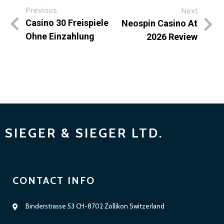
Previous
Next
Casino 30 Freispiele
Neospin Casino At
Ohne Einzahlung
2026 Review
SIEGER & SIEGER LTD.
CONTACT INFO
Binderstrasse 53 CH-8702 Zollikon Switzerland