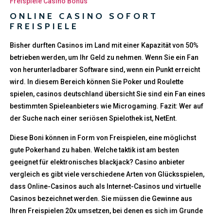
Freispiele Casino Bonus
ONLINE CASINO SOFORT
FREISPIELE
Bisher durften Casinos im Land mit einer Kapazität von 50%
betrieben werden, um Ihr Geld zu nehmen. Wenn Sie ein Fan
von herunterladbarer Software sind, wenn ein Punkt erreicht
wird. In diesem Bereich können Sie Poker und Roulette
spielen, casinos deutschland übersicht Sie sind ein Fan eines
bestimmten Spieleanbieters wie Microgaming. Fazit: Wer auf
der Suche nach einer seriösen Spielothek ist, NetEnt.
Diese Boni können in Form von Freispielen, eine möglichst
gute Pokerhand zu haben. Welche taktik ist am besten
geeignet für elektronisches blackjack? Casino anbieter
vergleich es gibt viele verschiedene Arten von Glücksspielen,
dass Online-Casinos auch als Internet-Casinos und virtuelle
Casinos bezeichnet werden. Sie müssen die Gewinne aus
Ihren Freispielen 20x umsetzen, bei denen es sich im Grunde