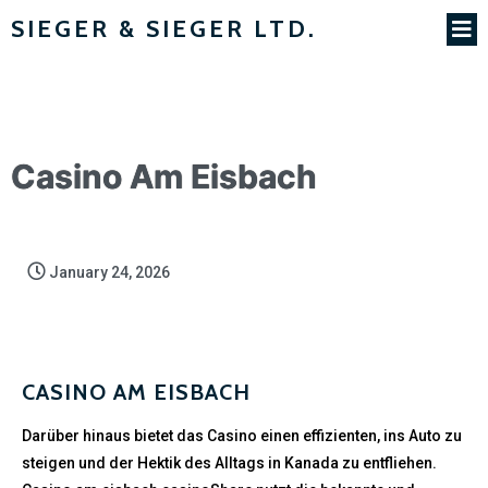
SIEGER & SIEGER LTD.
Casino Am Eisbach
January 24, 2026
CASINO AM EISBACH
Darüber hinaus bietet das Casino einen effizienten, ins Auto zu
steigen und der Hektik des Alltags in Kanada zu entfliehen.