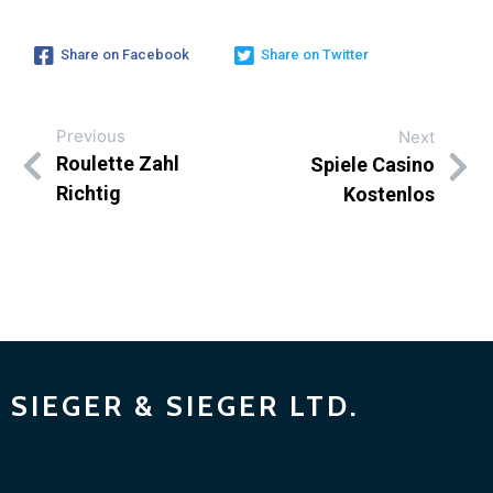
Share on Facebook
Share on Twitter
Previous
Next
Roulette Zahl
Spiele Casino
Richtig
Kostenlos
SIEGER & SIEGER LTD.