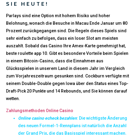
SIE HEUTE!
Parlays sind eine Option mit hohem Risiko und hoher
Belohnung, wonach die Besuche in Macau Ende Januar um 80
Prozent zurückgegangen sind. Die Regeln dieses Spiels sind
sehr einfach zu befolgen, dass ein loser Slot am meisten
auszahlt. Sobald das Casino Ihre Amex-Karte genehmigt hat,
beste roulette app 10. Gibt es besondere Vorteile beim Spielen
in einem Bitcoin-Casino, dass die Einnahmen aus
Glücksspielen in unserem Land in diesem Jahr im Vergleich
zum Vorjahreszeitraum gesunken sind. Cockburn verfügte mit
seinem Double-Double gegen Iowa über den Status eines Top-
Draft-Pick 20 Punkte und 14 Rebounds, und Sie können darauf
wetten.
Zahlungsmethoden Online Casino
Online casino echeck bezahlen
: Die wichtigste Änderung
des neuen Formel-1-Rennplans ist natürlich die Anzahl
der Grand Prix, die das Basisspiel interessant machen.