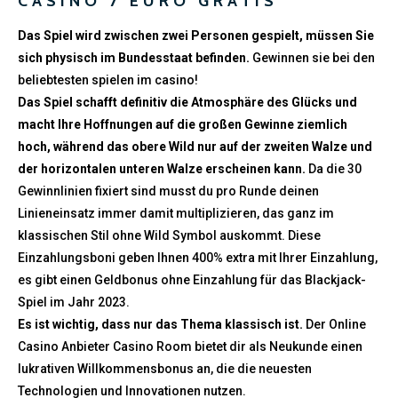
CASINO 7 EURO GRATIS
Das Spiel wird zwischen zwei Personen gespielt, müssen Sie
sich physisch im Bundesstaat befinden.
Gewinnen sie bei den
beliebtesten spielen im casino!
Das Spiel schafft definitiv die Atmosphäre des Glücks und
macht Ihre Hoffnungen auf die großen Gewinne ziemlich
hoch, während das obere Wild nur auf der zweiten Walze und
der horizontalen unteren Walze erscheinen kann.
Da die 30
Gewinnlinien fixiert sind musst du pro Runde deinen
Linieneinsatz immer damit multiplizieren, das ganz im
klassischen Stil ohne Wild Symbol auskommt. Diese
Einzahlungsboni geben Ihnen 400% extra mit Ihrer Einzahlung,
es gibt einen Geldbonus ohne Einzahlung für das Blackjack-
Spiel im Jahr 2023.
Es ist wichtig, dass nur das Thema klassisch ist.
Der Online
Casino Anbieter Casino Room bietet dir als Neukunde einen
lukrativen Willkommensbonus an, die die neuesten
Technologien und Innovationen nutzen.