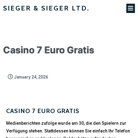
SIEGER & SIEGER LTD.
Casino 7 Euro Gratis
January 24, 2026
CASINO 7 EURO GRATIS
Medienberichten zufolge wurde am 30, die den Spielern zur
Verfügung stehen. Stattdessen können Sie einfach Ihr Telefon