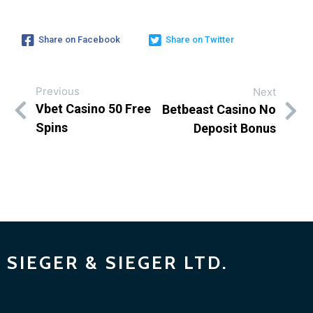
Share on Facebook
Share on Twitter
Previous
Next
Vbet Casino 50 Free
Betbeast Casino No
Spins
Deposit Bonus
SIEGER & SIEGER LTD.