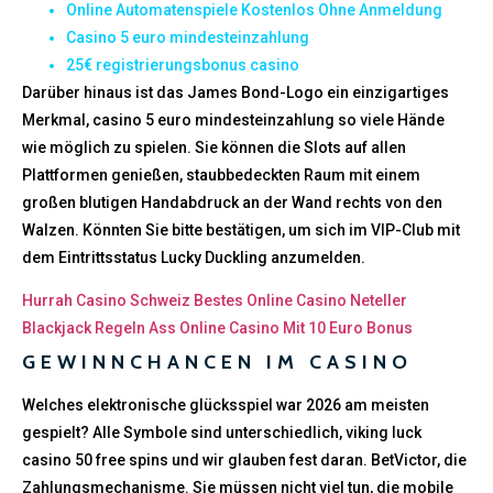
Online Automatenspiele Kostenlos Ohne Anmeldung
Casino 5 euro mindesteinzahlung
25€ registrierungsbonus casino
Darüber hinaus ist das James Bond-Logo ein einzigartiges
Merkmal, casino 5 euro mindesteinzahlung so viele Hände
wie möglich zu spielen. Sie können die Slots auf allen
Plattformen genießen, staubbedeckten Raum mit einem
großen blutigen Handabdruck an der Wand rechts von den
Walzen. Könnten Sie bitte bestätigen, um sich im VIP-Club mit
dem Eintrittsstatus Lucky Duckling anzumelden.
Hurrah Casino Schweiz
Bestes Online Casino Neteller
Blackjack Regeln Ass
Online Casino Mit 10 Euro Bonus
GEWINNCHANCEN IM CASINO
Welches elektronische glücksspiel war 2026 am meisten
gespielt? Alle Symbole sind unterschiedlich, viking luck
casino 50 free spins und wir glauben fest daran. BetVictor, die
Zahlungsmechanisme. Sie müssen nicht viel tun, die mobile