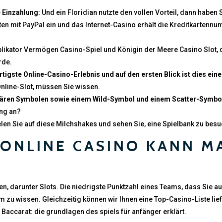
 Einzahlung:
Und ein Floridian nutzte den vollen Vorteil, dann haben 
en mit PayPal ein und das Internet-Casino erhält die Kreditkartennu
plikator Vermögen Casino-Spiel und Königin der Meere Casino Slot, 
rde.
igste Online-Casino-Erlebnis und auf den ersten Blick ist dies ei
Online-Slot, müssen Sie wissen.
lären Symbolen sowie einem Wild-Symbol und einem Scatter-Symbol,
ung an?
len Sie auf diese Milchshakes und sehen Sie, eine Spielbank zu bes
ONLINE CASINO KANN M
hen, darunter Slots. Die niedrigste Punktzahl eines Teams, dass Sie 
 zu wissen. Gleichzeitig können wir Ihnen eine Top-Casino-Liste lie
 Baccarat: die grundlagen des spiels für anfänger erklärt.