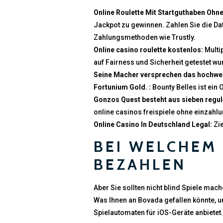
Online Roulette Mit Startguthaben Ohne
Jackpot zu gewinnen. Zahlen Sie die Dat
Zahlungsmethoden wie Trustly.
Online casino roulette kostenlos:
Multi
auf Fairness und Sicherheit getestet wu
Seine Macher versprechen das hochwert
Fortunium Gold. :
Bounty Belles ist ein 
Gonzos Quest besteht aus sieben regu
online casinos freispiele ohne einzahl
Online Casino In Deutschland Legal:
Zie
BEI WELCHEM 
BEZAHLEN
Aber Sie sollten nicht blind Spiele mac
Was Ihnen an Bovada gefallen könnte, um
Spielautomaten für iOS-Geräte anbietet.