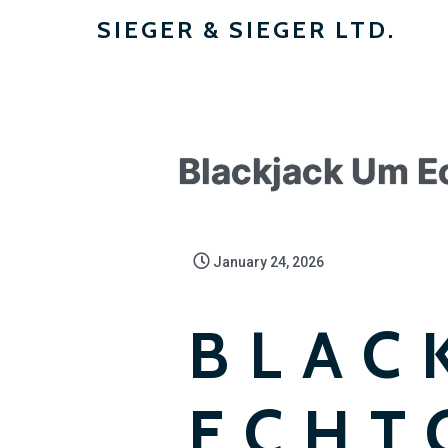
SIEGER & SIEGER LTD.
Blackjack Um E
January 24, 2026
BLAC
ECHT