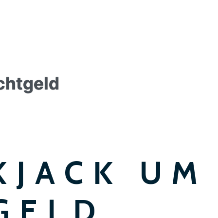
chtgeld
KJACK UM
GELD