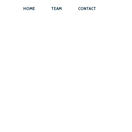
HOME
TEAM
CONTACT